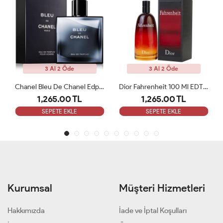
3 Al 2 Öde
3 Al 2 Öde
Chanel Bleu De Chanel Edp 100 Ml ARC
Dior Fahrenheit 100 Ml EDT Erkek Parfüm ARC
1,265.00 TL
1,265.00 TL
SEPETE EKLE
SEPETE EKLE
Kurumsal
Müşteri Hizmetleri
Hakkımızda
İade ve İptal Koşulları