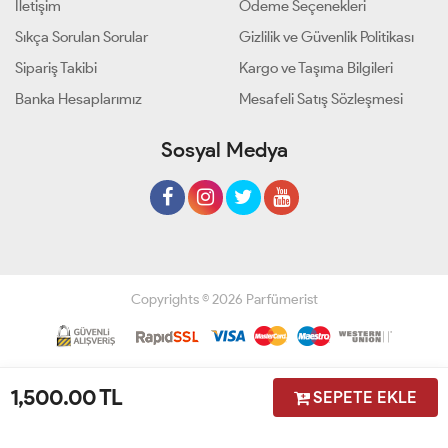
İletişim
Ödeme Seçenekleri
Sıkça Sorulan Sorular
Gizlilik ve Güvenlik Politikası
Sipariş Takibi
Kargo ve Taşıma Bilgileri
Banka Hesaplarımız
Mesafeli Satış Sözleşmesi
Sosyal Medya
Copyrights © 2026 Parfümerist
Geliştir - powered by innovation
1,500.00
TL
SEPETE EKLE
Anasayfa
Üye Girişi
Sepetim
Sipariş Takibi
İletişim