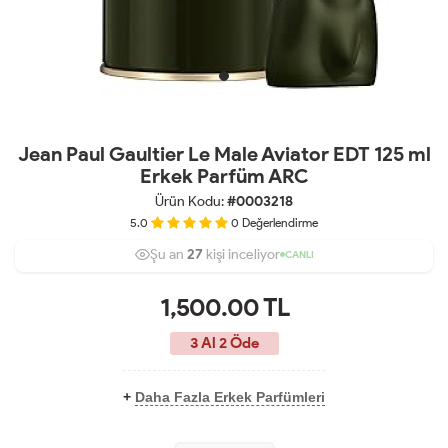
Jean Paul Gaultier Le Male Aviator EDT 125 ml
Erkek Parfüm ARC
Ürün Kodu:
#0003218
5.0
0
Değerlendirme
Şu an
27
kişi inceliyor
35
8
CANLI
1,500.00
TL
3 Al 2 Öde
+
Daha Fazla Erkek Parfümleri