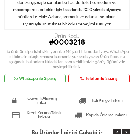
denizci şişesiyle sunulan bu Eau de Toilette, modern ve
maceraperest erkekler için tasarlandı. 2020 yılında piyasaya
sürülen Le Male Aviator, aromatik ve odunsu notaların
uyumuyla unutulmaz bir koku deneyimi sunuyor.
Ürün Kodu
#0003218
Bu ürünün siparişini sizin yerinize Müşteri Hizmetleri veya WhatsApp
ekibimizin oluşturmasını isterseniz yukarıda yazan Ürün Kodu'nu
aşağıdaki butonlara tıkladıktan sonra ekibimizle görüştüğünüzde
paylaşabilirsiniz.
Whatsapp ile Sipariş
Telefon ile Sipariş
Güvenli Alışveriş
Hızlı Kargo İmkanı
İmkanı
Kredi Kartına Taksit
Kapıda Ödeme İmkanı
İmkanı
Bu Ürünler İlginizi Çekebilir