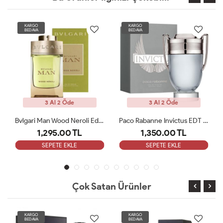
KARGO
KARGO
BEDAVA
BEDAVA
3 Al 2 Öde
3 Al 2 Öde
Bvlgari Man Wood Neroli Edp 100 Ml ARC
Paco Rabanne Invictus EDT Erkek Parfüm 100 Ml ARC
1,295.00 TL
1,350.00 TL
SEPETE EKLE
SEPETE EKLE
Çok Satan Ürünler
KARGO
KARGO
BEDAVA
BEDAVA