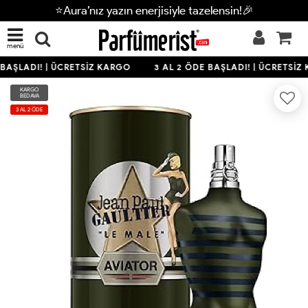
⭐Aura’nız yazın enerjisiyle tazelensin!🎉
menü
BAŞLADI! | ÜCRETSİZ KARGO
3 AL 2 ÖDE BAŞLADI! | ÜCRETSİZ
KARGO
BEDAVA
3 AL 2 ÖDE