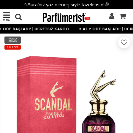
⭐Aura’nız yazın enerjisiyle tazelensin!🎉
menü
2 ÖDE BAŞLADI! | ÜCRETSİZ KARGO
3 AL 2 ÖDE BAŞLADI! | ÜCR
KARGO
BEDAVA
3 AL 2 ÖDE