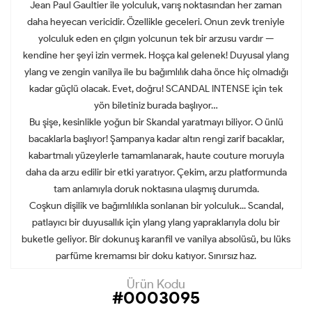
Jean Paul Gaultier ile yolculuk, varış noktasından her zaman
daha heyecan vericidir. Özellikle geceleri. Onun zevk treniyle
yolculuk eden en çılgın yolcunun tek bir arzusu vardır —
kendine her şeyi izin vermek. Hoşça kal gelenek! Duyusal ylang
ylang ve zengin vanilya ile bu bağımlılık daha önce hiç olmadığı
kadar güçlü olacak. Evet, doğru! SCANDAL INTENSE için tek
yön biletiniz burada başlıyor…
Bu şişe, kesinlikle yoğun bir Skandal yaratmayı biliyor. O ünlü
bacaklarla başlıyor! Şampanya kadar altın rengi zarif bacaklar,
kabartmalı yüzeylerle tamamlanarak, haute couture moruyla
daha da arzu edilir bir etki yaratıyor. Çekim, arzu platformunda
tam anlamıyla doruk noktasına ulaşmış durumda.
Coşkun dişilik ve bağımlılıkla sonlanan bir yolculuk... Scandal,
patlayıcı bir duyusallık için ylang ylang yapraklarıyla dolu bir
buketle geliyor. Bir dokunuş karanfil ve vanilya absolüsü, bu lüks
parfüme kremamsı bir doku katıyor. Sınırsız haz.
Ürün Kodu
#0003095