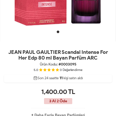
JEAN PAUL GAULTIER Scandal Intense For
Her Edp 80 ml Bayan Parfüm ARC
Ürün Kodu:
#0003095
5.0
0
Değerlendirme
Son 24 saatte
23
31
11
kişi satın aldı
1,400.00
TL
3 Al 2 Öde
+
Daha Fazla Bayan Parfümleri