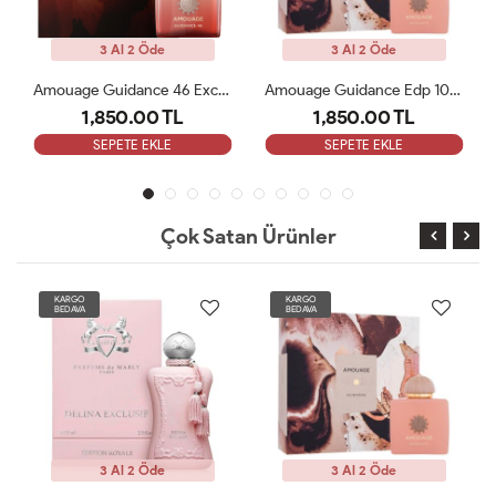
3 Al 2 Öde
3 Al 2 Öde
Amouage Guidance 46 Exceptional Extrait 100ml Kadın Parfüm ARC
Amouage Guidance Edp 100 Ml Bayan Parfüm ARC
1,850.00 TL
1,850.00 TL
SEPETE EKLE
SEPETE EKLE
Çok Satan Ürünler
KARGO
KARGO
BEDAVA
BEDAVA
3 Al 2 Öde
3 Al 2 Öde