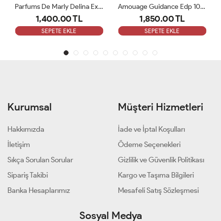
Parfums De Marly Delina Exclusive EDP Kadın 75ml Parfüm ARC
Amouage Guidance Edp 100 Ml Bayan Parfüm ARC
1,400.00 TL
1,850.00 TL
SEPETE EKLE
SEPETE EKLE
Kurumsal
Müşteri Hizmetleri
Hakkımızda
İade ve İptal Koşulları
İletişim
Ödeme Seçenekleri
Sıkça Sorulan Sorular
Gizlilik ve Güvenlik Politikası
Sipariş Takibi
Kargo ve Taşıma Bilgileri
Banka Hesaplarımız
Mesafeli Satış Sözleşmesi
Sosyal Medya