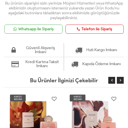
Bu ürünün siparişini sizin yerinize Müşteri Hizmetleri veya WhatsApp
ekibimizin oluşturmasını isterseniz yukarıda yazan Ürün Kodu'nu
aşağıdaki butonlara tıkladıktan sonra ekibimizle görüştüğünüzde
paylaşabilirsiniz.
Whatsapp ile Sipariş
Telefon ile Sipariş
Güvenli Alışveriş
Hızlı Kargo İmkanı
İmkanı
Kredi Kartına Taksit
Kapıda Ödeme İmkanı
İmkanı
Bu Ürünler İlginizi Çekebilir
KARGO
KARGO
BEDAVA
BEDAVA