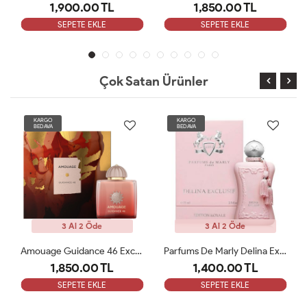
1,900.00 TL
1,850.00 TL
SEPETE EKLE
SEPETE EKLE
Çok Satan Ürünler
KARGO
KARGO
BEDAVA
BEDAVA
3 Al 2 Öde
3 Al 2 Öde
Amouage Guidance 46 Exceptional Extrait 100ml Kadın Parfüm ARC
Parfums De Marly Delina Exclusive EDP Kadın 75ml Parfüm ARC
1,850.00 TL
1,400.00 TL
SEPETE EKLE
SEPETE EKLE