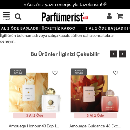
⭐Aura’nız yazın enerjisiyle tazelensin!🎉
menü
 AL 2 ÖDE BAŞLADI! | ÜCRETSİZ KARGO
3 AL 2 ÖDE BAŞLADI! |
İlgili ürün bulunamadı veya satışa kapalı. Lütfen daha sonra tekrar
deneyin.
Bu Ürünler İlginizi Çekebilir
KARGO
KARGO
BEDAVA
BEDAVA
3 Al 2 Öde
3 Al 2 Öde
Amouage Honour 43 Edp 100 ML Kadın Parfüm ARC
Amouage Guidance 46 Exceptional Extrait 100ml Kadın Parfüm ARC