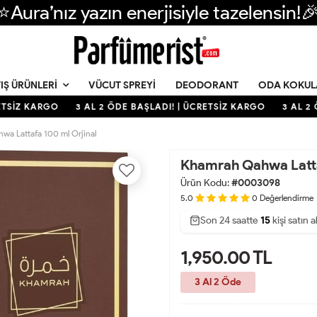
⭐Aura’nız yazın enerjisiyle tazelensin!
VÜCUT SPREYI
DEODORANT
ODA KOKUL
IŞ ÜRÜNLERI
TSİZ KARGO
3 AL 2 ÖDE BAŞLADI! | ÜCRETSİZ KARGO
3 AL 2 Ö
a Lattafa 100 ml Orjinal
Khamrah Qahwa Latta
Ürün Kodu:
#0003098
5.0
0
Değerlendirme
Son 24 saatte
30
46
15
kişi satın a
1,950.00
TL
3 Al 2 Öde