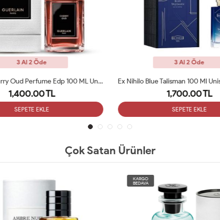
3 Al 2 Öde
3 Al 2 Öde
Guerlain Cherry Oud Perfume Edp 100 ML Unisex Parfüm ARC
1,400.00 TL
1,700.00 TL
SEPETE EKLE
SEPETE EKLE
Çok Satan Ürünler
KARGO
BEDAVA