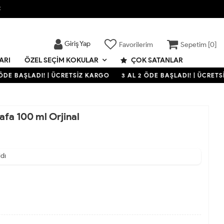

Giriş Yap
Favorilerim
Sepetim [
0
]
ARI
ÇOK SATANLAR
ÖZEL SEÇIM KOKULAR
DE BAŞLADI! | ÜCRETSİZ KARGO
3 AL 2 ÖDE BAŞLADI! | ÜCRETSİ
fa 100 ml Orjinal
ldı