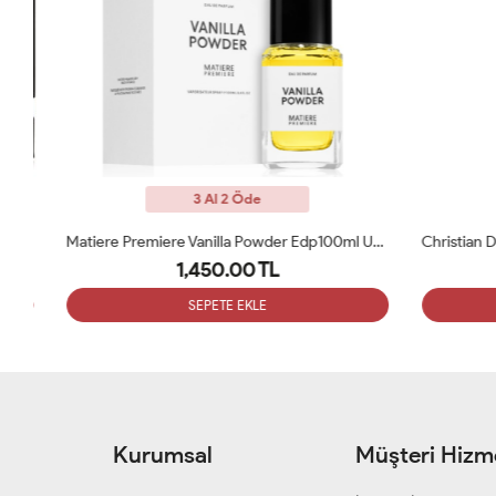
3 Al 2 Öde
ARC
Matiere Premiere Vanilla Powder Edp100ml Unisex Parfüm ARC
1,450.00 TL
SEPETE EKLE
Kurumsal
Müşteri Hizme