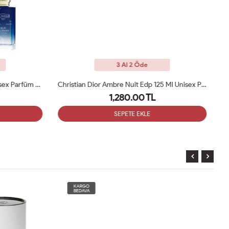
3 Al 2 Öde
Ex Nihilo Blue Talisman 100 Ml Unisex Parfüm ARC
Christian Dior Ambre Nuit Edp 125 Ml Unisex Parfüm ARC
1,280.00 TL
SEPETE EKLE
KARGO
BEDAVA