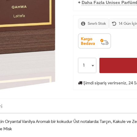
+
Daha Fazla Unisex Parfüml
Sınırlı Stok
14 Gün İçi
Şimdi sipariş verirseniz, 24 
ri
n Oryantal Vanilya Aromalı bir kokudur Üst notalarda: Tarçın, Kakule ve Z
ve Misk