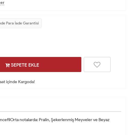
er
nde Para İade Garantisi
SEPETE EKLE
Saat içinde Kargoda!
encefilOrta notalarda: Pralin, Şekerlenmiş Meyveler ve Beyaz