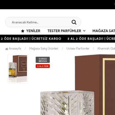
YENILER
TESTER PARFÜMLER
MAĞAZA SAT
2 ÖDE BAŞLADI! | ÜCRETSİZ KARGO
3 AL 2 ÖDE BAŞLADI! | ÜCRE
Anasayfa
Mağaza Satış Ürünleri
Unisex Parfümler
Khamrah Qahw
KARGO
BEDAVA
3 AL 2 ÖDE