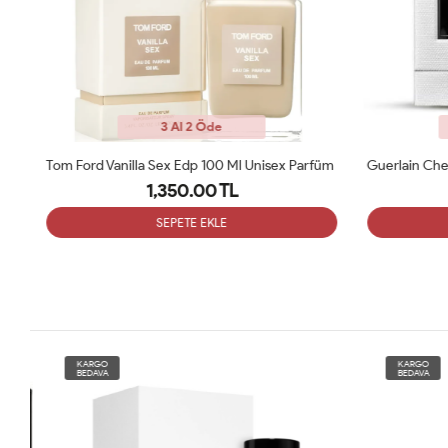
3 Al 2 Öde
Ex Nihilo Fleur Narcotique Edp 100 Ml Unisex Parfum ARC
Tom Ford Vanilla Sex Edp 100 Ml Unisex Parfüm
1,350.00 TL
SEPETE EKLE
KARGO
KARGO
BEDAVA
BEDAVA