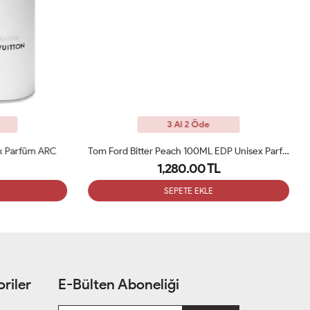
3 Al 2 Öde
 Parfüm ARC
Tom Ford Bitter Peach 100ML EDP Unisex Parfüm ARC
To
1,280.00 TL
SEPETE EKLE
riler
E-Bülten Aboneliği