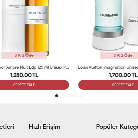
3 Al 2 Öde
3 Al 2 Öde
Christian Dior Ambre Nuit Edp 125 Ml Unisex Parfüm ARC
Louis Vuitton Imagination Unisex
1,280.00 TL
1,700.00 TL
SEPETE EKLE
SEPETE EKLE
tleri
Hızlı Erişim
Popüler Katego