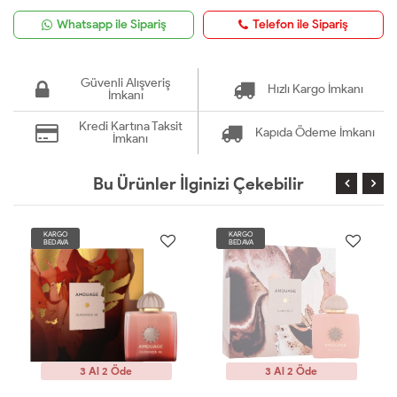
Whatsapp ile Sipariş
Telefon ile Sipariş
Güvenli Alışveriş
Hızlı Kargo İmkanı
İmkanı
Kredi Kartına Taksit
Kapıda Ödeme İmkanı
İmkanı
Bu Ürünler İlginizi Çekebilir
KARGO
KARGO
BEDAVA
BEDAVA
3 Al 2 Öde
3 Al 2 Öde