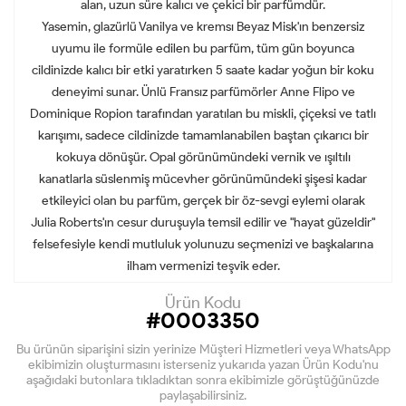
alan, uzun süre kalıcı ve çekici bir parfümdür.
Yasemin, glazürlü Vanilya ve kremsı Beyaz Misk'ın benzersiz
uyumu ile formüle edilen bu parfüm, tüm gün boyunca
cildinizde kalıcı bir etki yaratırken 5 saate kadar yoğun bir koku
deneyimi sunar. Ünlü Fransız parfümörler Anne Flipo ve
Dominique Ropion tarafından yaratılan bu miskli, çiçeksi ve tatlı
karışımı, sadece cildinizde tamamlanabilen baştan çıkarıcı bir
kokuya dönüşür. Opal görünümündeki vernik ve ışıltılı
kanatlarla süslenmiş mücevher görünümündeki şişesi kadar
etkileyici olan bu parfüm, gerçek bir öz-sevgi eylemi olarak
Julia Roberts'ın cesur duruşuyla temsil edilir ve "hayat güzeldir"
felsefesiyle kendi mutluluk yolunuzu seçmenizi ve başkalarına
ilham vermenizi teşvik eder.
Ürün Kodu
#0003350
Bu ürünün siparişini sizin yerinize Müşteri Hizmetleri veya WhatsApp
ekibimizin oluşturmasını isterseniz yukarıda yazan Ürün Kodu'nu
aşağıdaki butonlara tıkladıktan sonra ekibimizle görüştüğünüzde
paylaşabilirsiniz.