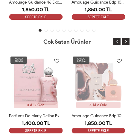
Amouage Guidance 46 Exceptional Extrait 100ml Kadın Parfüm ARC
Amouage Guidance Edp 100 Ml Bayan Parfüm ARC
1,850.00 TL
1,850.00 TL
SEPETE EKLE
SEPETE EKLE
Çok Satan Ürünler
KARGO
KARGO
BEDAVA
BEDAVA
3 Al 2 Öde
3 Al 2 Öde
Parfums De Marly Delina Exclusive EDP Kadın 75ml Parfüm ARC
Amouage Guidance Edp 100 Ml Bayan Parfüm ARC
1,400.00 TL
1,850.00 TL
SEPETE EKLE
SEPETE EKLE