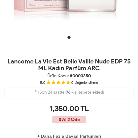
Lancome La Vie Est Belle Vaille Nude EDP 75
ML Kadın Parfüm ARC
Ürün Kodu:
#0003350
5.0
0
Değerlendirme
Son 24 saatte
Son 24 saatte
44
96
36
kişi sepete ekledi
kişi satın aldı
1,350.00
TL
3 Al 2 Öde
+
Daha Fazla Bayan Parfümleri