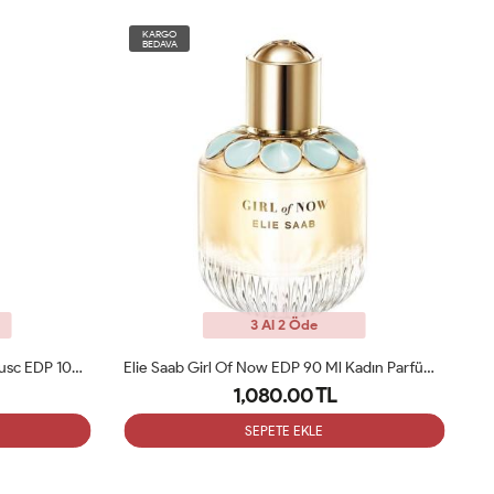
KARGO
BEDAVA
3 Al 2 Öde
Elie Saab Girl Of Now EDP 90 Ml Kadın Parfüm Tester
Chanel Coco Noir Edp 100ml Bayan Tester Parfüm
1,050.00 TL
SEPETE EKLE