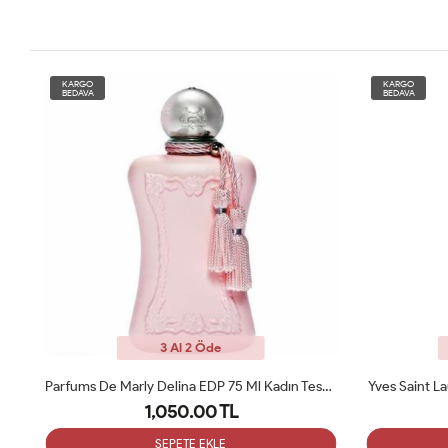
KARGO
KARGO
BEDAVA
BEDAVA
3 Al 2 Öde
Parfums De Marly Delina EDP 75 Ml Kadın Tester Parfüm
Yves Saint Laurent Libre 90 ML Bayan Tester Parfüm
1,050.00 TL
SEPETE EKLE