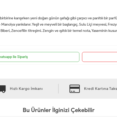
ı birbirine karışırken yeni doğan günün şafağı gibi çarpıcı ve parıltılı bir pa
 Manolya yankılanır. Yeşil ve meyveli bir başlangıç. Sulu Liçi meyvesi, Frezy
beri, Zencefilin titreşimi. Zengin ve ışıltılı bir temel nota, Yaseminin kusu
atsapp ile Sipariş
Hızlı Kargo İmkanı
Kredi Kartına Taks
Bu Ürünler İlginizi Çekebilir