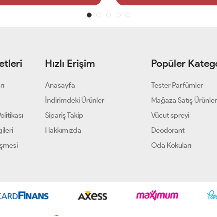
tleri
Hızlı Erişim
Popüler Katego
rı
Anasayfa
Tester Parfümler
i
İndirimdeki Ürünler
Mağaza Satış Ürünler
olitikası
Sipariş Takip
Vücut spreyi
ileri
Hakkımızda
Deodorant
eşmesi
Oda Kokuları