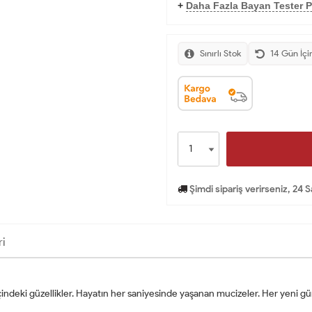
+
Daha Fazla Bayan Tester P
Sınırlı Stok
14 Gün İçi
Şimdi sipariş verirseniz, 24 
ri
çindeki güzellikler. Hayatın her saniyesinde yaşanan mucizeler. Her yeni gü