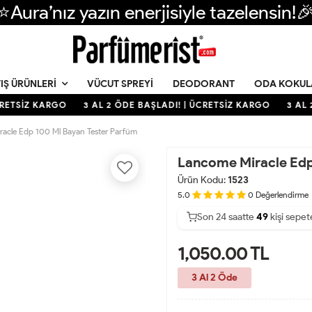
⭐Aura’nız yazın enerjisiyle tazelensin!
VÜCUT SPREYI
DEODORANT
ODA KOKUL
IŞ ÜRÜNLERI
RETSİZ KARGO
3 AL 2 ÖDE BAŞLADI! | ÜCRETSİZ KARGO
3 AL 2
acle Edp 100 Ml Bayan Tester Parfüm
Lancome Miracle Edp
Ürün Kodu:
1523
5.0
0
Değerlendirme
Son 24 saatte
42
50
10
kişi satın a
1,050.00
TL
3 Al 2 Öde