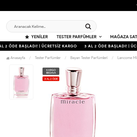
YENILER
TESTER PARFÜMLER
MAĞAZA SAT
L 2 ÖDE BAŞLADI! | ÜCRETSİZ KARGO
3 AL 2 ÖDE BAŞLADI! | ÜC
Anasayfa
Tester Parfümler
Bayan Tester Parfümleri
Lancome Mir
KARGO
BEDAVA
3 AL 2 ÖDE