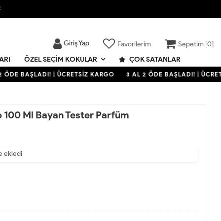

Giriş Yap
Favorilerim
Sepetim [
0
]
ARI
ÇOK SATANLAR
ÖZEL SEÇIM KOKULAR
 ÖDE BAŞLADI! | ÜCRETSİZ KARGO
3 AL 2 ÖDE BAŞLADI! | ÜCRET
 100 Ml Bayan Tester Parfüm
ldı