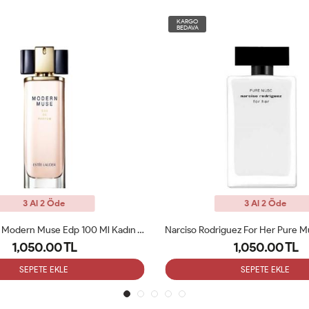
KARGO
BEDAVA
3 Al 2 Öde
3 Al 2 Öde
Narciso Rodriguez For Her Pure Musc EDP 100ML Tester
1,050.00 TL
1,080.00 TL
SEPETE EKLE
SEPETE EKLE