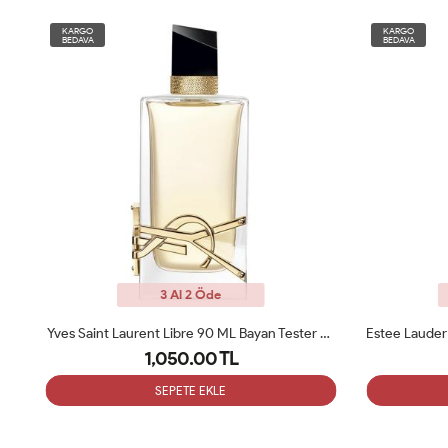
KARGO
KARGO
BEDAVA
BEDAVA
3 Al 2 Öde
Saint Laurent Libre 90 ML Bayan Tester Parfüm
Estee Lauder Modern Muse Edp 100 Ml Kadın Tester
1,050.00 TL
SEPETE EKLE