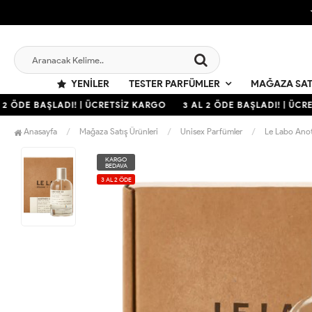
YENILER
TESTER PARFÜMLER
MAĞAZA SAT
2 ÖDE BAŞLADI! | ÜCRETSİZ KARGO
3 AL 2 ÖDE BAŞLADI! | ÜCRE
Anasayfa
Mağaza Satış Ürünleri
Unisex Parfümler
Le Labo Ano
KARGO
BEDAVA
3 AL 2 ÖDE