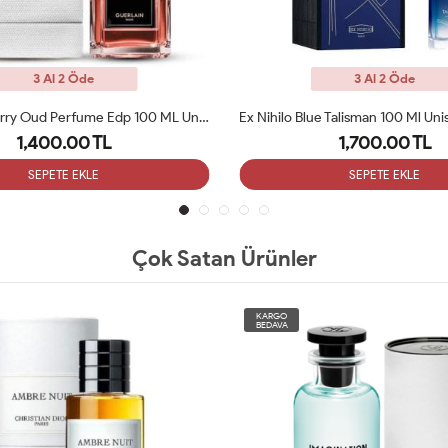
3 Al 2 Öde
3 Al 2 Öde
Guerlain Cherry Oud Perfume Edp 100 ML Unisex Parfüm ARC
1,400.00 TL
1,700.00 TL
SEPETE EKLE
SEPETE EKLE
Çok Satan Ürünler
KARGO
BEDAVA