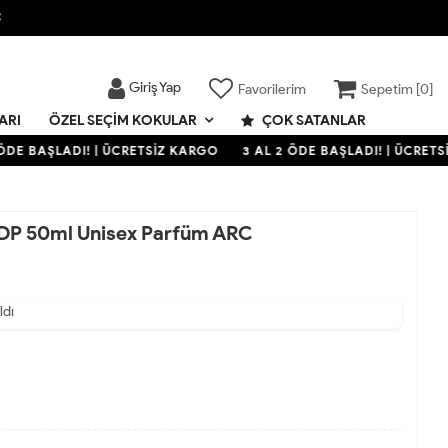

Giriş Yap
Favorilerim
Sepetim [
0
]
ARI
ÇOK SATANLAR
ÖZEL SEÇIM KOKULAR
DE BAŞLADI! | ÜCRETSİZ KARGO
3 AL 2 ÖDE BAŞLADI! | ÜCRETSİ
EDP 50ml Unisex Parfüm ARC
ldı