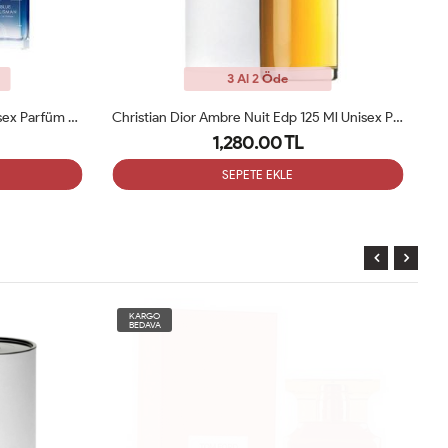
3 Al 2 Öde
Ex Nihilo Blue Talisman 100 Ml Unisex Parfüm ARC
Christian Dior Ambre Nuit Edp 125 Ml Unisex Parfüm ARC
1,280.00 TL
SEPETE EKLE
KARGO
BEDAVA