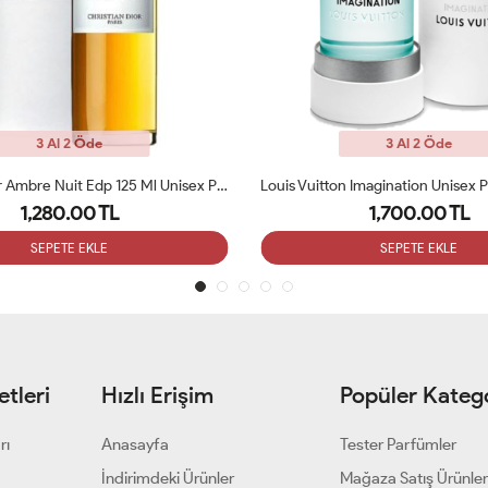
3 Al 2 Öde
3 Al 2 Öde
Christian Dior Ambre Nuit Edp 125 Ml Unisex Parfüm ARC
Louis Vuitton Imagination Unisex
1,280.00 TL
1,700.00 TL
SEPETE EKLE
SEPETE EKLE
tleri
Hızlı Erişim
Popüler Katego
rı
Anasayfa
Tester Parfümler
i
İndirimdeki Ürünler
Mağaza Satış Ürünler