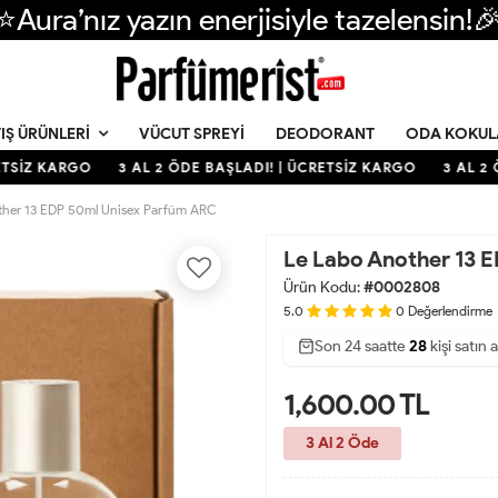
⭐Aura’nız yazın enerjisiyle tazelensin!
VÜCUT SPREYI
DEODORANT
ODA KOKUL
IŞ ÜRÜNLERI
TSİZ KARGO
3 AL 2 ÖDE BAŞLADI! | ÜCRETSİZ KARGO
3 AL 2 Ö
ther 13 EDP 50ml Unisex Parfüm ARC
Le Labo Another 13 
Ürün Kodu:
#0002808
5.0
0
Değerlendirme
Son 24 saatte
45
80
28
kişi satın a
1,600.00
TL
3 Al 2 Öde