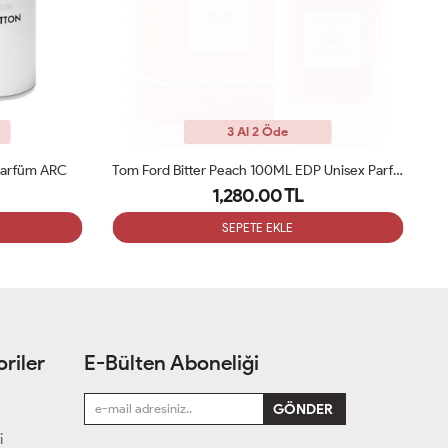
3 Al 2 Öde
 Parfüm ARC
Tom Ford Bitter Peach 100ML EDP Unisex Parfüm ARC
To
1,280.00 TL
SEPETE EKLE
riler
E-Bülten Aboneliği
i