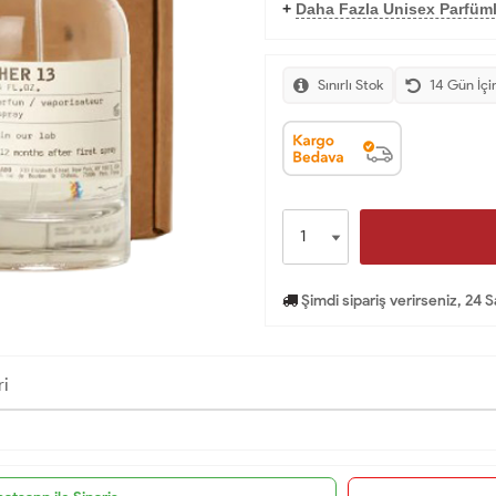
+
Daha Fazla Unisex Parfüml
Sınırlı Stok
14 Gün İçi
Şimdi sipariş verirseniz, 24 
ri