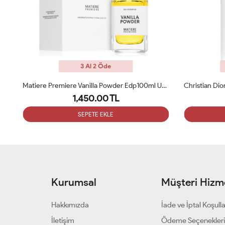
3 Al 2 Öde
ARC
Matiere Premiere Vanilla Powder Edp100ml Unisex Parfüm ARC
1,450.00 TL
SEPETE EKLE
Kurumsal
Müşteri Hizme
Hakkımızda
İade ve İptal Koşulla
İletişim
Ödeme Seçenekler