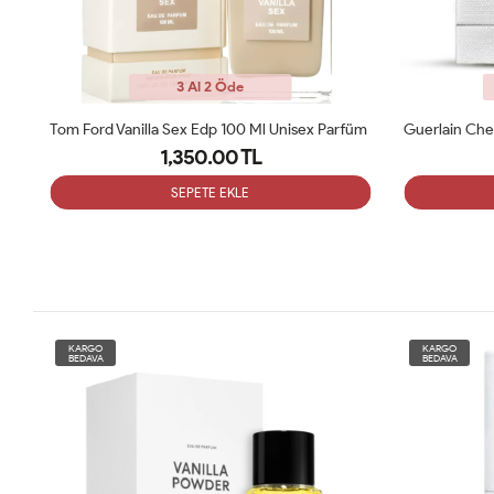
3 Al 2 Öde
Ex Nihilo Fleur Narcotique Edp 100 Ml Unisex Parfum ARC
Tom Ford Vanilla Sex Edp 100 Ml Unisex Parfüm
1,350.00 TL
SEPETE EKLE
KARGO
KARGO
BEDAVA
BEDAVA