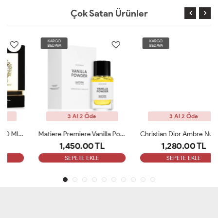
Çok Satan Ürünler
KARGO
KARGO
BEDAVA
BEDAVA
3 Al 2 Öde
3 Al 2 Öde
Matiere Premiere Vanilla Powder Edp100ml Unisex Parfüm ARC
Christian Dior Ambre Nuit Edp 125 Ml Unisex Parfüm ARC
1,450.00 TL
1,280.00 TL
SEPETE EKLE
SEPETE EKLE