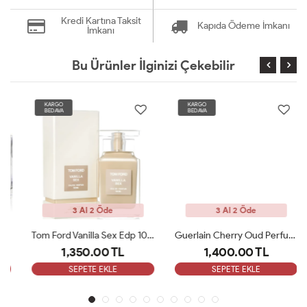
Kredi Kartına Taksit
Kapıda Ödeme İmkanı
İmkanı
Bu Ürünler İlginizi Çekebilir
KARGO
KARGO
BEDAVA
BEDAVA
3 Al 2 Öde
3 Al 2 Öde
Tom Ford Vanilla Sex Edp 100 Ml Unisex Parfüm
Guerlain Cherry Oud Perfume Edp 100 ML Unisex Parfüm ARC
1,350.00 TL
1,400.00 TL
SEPETE EKLE
SEPETE EKLE