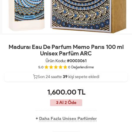
Maduraı Eau De Parfum Memo Parıs 100 ml
Unisex Parfüm ARC
Ürün Kodu:
#0003061
5.0
0
Değerlendirme
Son 24 saatte
Son 24 saatte
21
39
kişi sepete ekledi
13
kişi satın aldı
1,600.00
TL
3 Al 2 Öde
+
Daha Fazla Unisex Parfümler