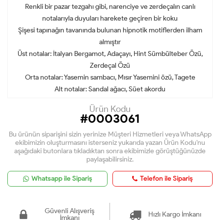
Renkli bir pazar tezgahı gibi, narenciye ve zerdeçalın canlı
notalarıyla duyuları harekete geçiren bir koku
Şişesi tapınağın tavanında bulunan hipnotik motiflerden ilham
almıştır
Üst notalar: İtalyan Bergamot, Adaçayı, Hint Sümbülteber Özü,
Zerdeçal Özü
Orta notalar: Yasemin sambacı, Mısır Yasemini özü, Tagete
Alt notalar: Sandal ağacı, Süet akordu
Ürün Kodu
#0003061
Bu ürünün siparişini sizin yerinize Müşteri Hizmetleri veya WhatsApp
ekibimizin oluşturmasını isterseniz yukarıda yazan Ürün Kodu'nu
aşağıdaki butonlara tıkladıktan sonra ekibimizle görüştüğünüzde
paylaşabilirsiniz.
Whatsapp ile Sipariş
Telefon ile Sipariş
Güvenli Alışveriş
Hızlı Kargo İmkanı
İmkanı