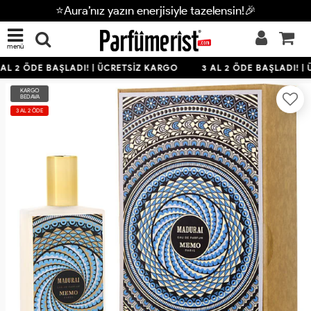
⭐Aura’nız yazın enerjisiyle tazelensin!🎉
menü
AL 2 ÖDE BAŞLADI! | ÜCRETSİZ KARGO
3 AL 2 ÖDE BAŞLADI! |
KARGO
BEDAVA
3 AL 2 ÖDE