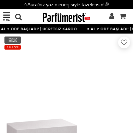
⭐Aura’nız yazın enerjisiyle tazelensin!🎉
menü
 AL 2 ÖDE BAŞLADI! | ÜCRETSİZ KARGO
3 AL 2 ÖDE BAŞLADI! |
KARGO
BEDAVA
3 AL 2 ÖDE