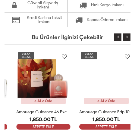
Güvenli Alışveriş
Hızlı Kargo İmkanı
İmkanı
Kredi Kartına Taksit
Kapıda Ödeme İmkanı
İmkanı
Bu Ürünler İlginizi Çekebilir
KARGO
KARGO
BEDAVA
BEDAVA
3 Al 2 Öde
3 Al 2 Öde
Amouage Guidance 46 Exceptional Extrait 100ml Kadın Parfüm ARC
Amouage Guidance Edp 100 Ml Bayan Parfüm ARC
1,850.00 TL
1,850.00 TL
SEPETE EKLE
SEPETE EKLE