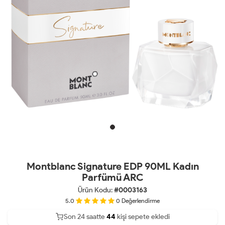
Montblanc Signature EDP 90ML Kadın
Parfümü ARC
Ürün Kodu:
#0003163
5.0
0
Değerlendirme
Son 24 saatte
22
44
16
kişi sepete ekledi