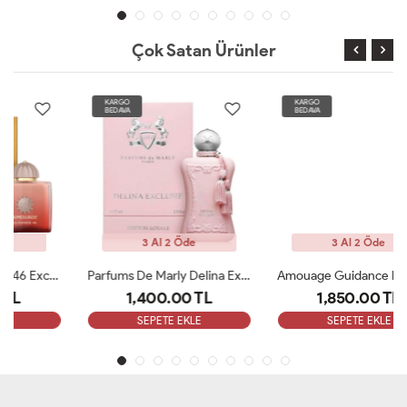
Çok Satan Ürünler
KARGO
KARGO
BEDAVA
BEDAVA
3 Al 2 Öde
3 Al 2 Öde
Parfums De Marly Delina Exclusive EDP Kadın 75ml Parfüm ARC
Amouage Guidance Edp 100 Ml Bayan Parfüm ARC
1,400.00 TL
1,850.00 TL
SEPETE EKLE
SEPETE EKLE