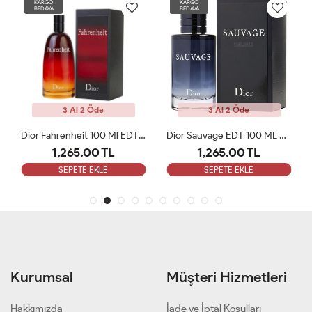
KARGO
KARGO
BEDAVA
BEDAVA
3 Al 2 Öde
3 Al 2 Öde
Dior Fahrenheit 100 Ml EDT Erkek Parfüm ARC
Dior Sauvage EDT 100 ML Erkek Parfüm ARC
1,265.00 TL
1,265.00 TL
SEPETE EKLE
SEPETE EKLE
Kurumsal
Müşteri Hizmetleri
Hakkımızda
İade ve İptal Koşulları