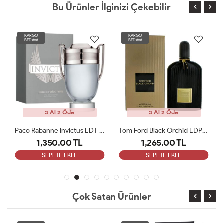
Bu Ürünler İlginizi Çekebilir
KARGO
KARGO
BEDAVA
BEDAVA
3 Al 2 Öde
3 Al 2 Öde
Paco Rabanne Invictus EDT Erkek Parfüm 100 Ml ARC
Tom Ford Black Orchid EDP Parfüm 100ml ARC
1,350.00 TL
1,265.00 TL
SEPETE EKLE
SEPETE EKLE
Çok Satan Ürünler