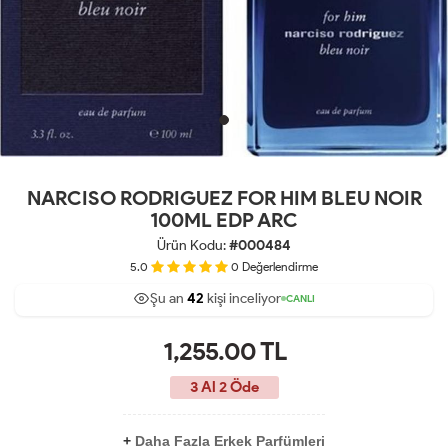
NARCISO RODRIGUEZ FOR HIM BLEU NOIR
100ML EDP ARC
Ürün Kodu:
#000484
5.0
0
Değerlendirme
Şu an
42
kişi inceliyor
65
13
CANLI
1,255.00
TL
3 Al 2 Öde
+
Daha Fazla Erkek Parfümleri