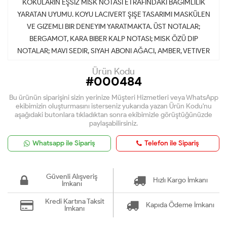
KOKULARIN EŞSIZ MISK NOTASI ETRAFINDAKI BAĞIMLILIK
YARATAN UYUMU. KOYU LACIVERT ŞIŞE TASARIMI MASKÜLEN
VE GIZEMLI BIR DENEYIM YARATMAKTA. ÜST NOTALAR;
BERGAMOT, KARA BIBER KALP NOTASI; MISK ÖZÜ DIP
NOTALAR; MAVI SEDIR, SIYAH ABONI AĞACI, AMBER, VETIVER
Ürün Kodu
#000484
Bu ürünün siparişini sizin yerinize Müşteri Hizmetleri veya WhatsApp
ekibimizin oluşturmasını isterseniz yukarıda yazan Ürün Kodu'nu
aşağıdaki butonlara tıkladıktan sonra ekibimizle görüştüğünüzde
paylaşabilirsiniz.
Whatsapp ile Sipariş
Telefon ile Sipariş
Güvenli Alışveriş
Hızlı Kargo İmkanı
İmkanı
Kredi Kartına Taksit
Kapıda Ödeme İmkanı
İmkanı