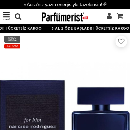
⭐Aura’nız yazın enerjisiyle tazelensin!🎉
menü
I! | ÜCRETSİZ KARGO
3 AL 2 ÖDE BAŞLADI! | ÜCRETSİZ KARGO
KARGO
BEDAVA
3 AL 2 ÖDE