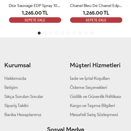
Chanel Bleu De Chanel Edp 100 Ml ARC
Dior Fahrenheit 100 Ml EDT Erkek Parfüm ARC
1,265.00 TL
1,265.00 TL
SEPETE EKLE
SEPETE EKLE
Kurumsal
Müşteri Hizmetleri
Hakkımızda
İade ve İptal Koşulları
İletişim
Ödeme Seçenekleri
Sıkça Sorulan Sorular
Gizlilik ve Güvenlik Politikası
Sipariş Takibi
Kargo ve Taşıma Bilgileri
Banka Hesaplarımız
Mesafeli Satış Sözleşmesi
Sosyal Medya