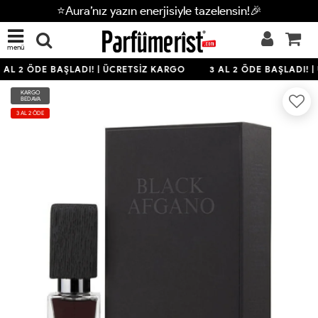
⭐Aura’nız yazın enerjisiyle tazelensin!🎉
menü
 AL 2 ÖDE BAŞLADI! | ÜCRETSİZ KARGO
3 AL 2 ÖDE BAŞLADI! |
KARGO
BEDAVA
3 AL 2 ÖDE