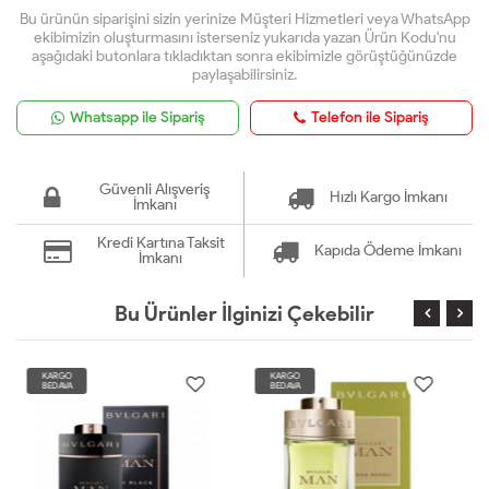
Bu ürünün siparişini sizin yerinize Müşteri Hizmetleri veya WhatsApp
ekibimizin oluşturmasını isterseniz yukarıda yazan Ürün Kodu'nu
aşağıdaki butonlara tıkladıktan sonra ekibimizle görüştüğünüzde
paylaşabilirsiniz.
Whatsapp ile Sipariş
Telefon ile Sipariş
Güvenli Alışveriş
Hızlı Kargo İmkanı
İmkanı
Kredi Kartına Taksit
Kapıda Ödeme İmkanı
İmkanı
Bu Ürünler İlginizi Çekebilir
KARGO
KARGO
BEDAVA
BEDAVA