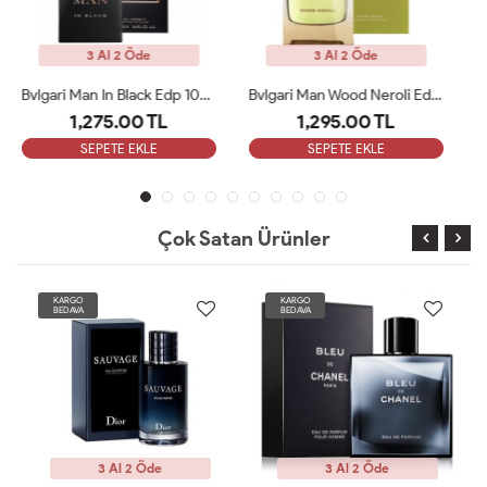
3 Al 2 Öde
3 Al 2 Öde
Bvlgari Man Wood Neroli Edp 100 Ml ARC
Paco Rabanne Invictus EDT Erkek Parfüm 100 Ml ARC
1,295.00 TL
1,350.00 TL
SEPETE EKLE
SEPETE EKLE
Çok Satan Ürünler
KARGO
KARGO
BEDAVA
BEDAVA
3 Al 2 Öde
3 Al 2 Öde