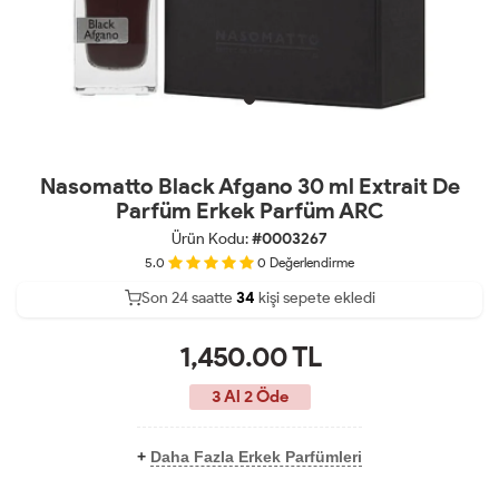
Nasomatto Black Afgano 30 ml Extrait De
Parfüm Erkek Parfüm ARC
Ürün Kodu:
#0003267
5.0
0
Değerlendirme
Son 24 saatte
22
34
10
kişi sepete ekledi
1,450.00
TL
3 Al 2 Öde
+
Daha Fazla Erkek Parfümleri