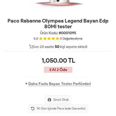
Paco Rabanne Olympea Legend Bayan Edp
80Ml tester
Ürün Kodu:
#0001095
5.0
0
Değerlendirme
Son 24 saatte
26
52
kişi sepete ekledi
13
1,050.00
TL
3 Al 2 Öde
+
Daha Fazla Bayan Tester Parfümleri
Sınırlı Stok
14 Gün İçinde Para İade Garantisi