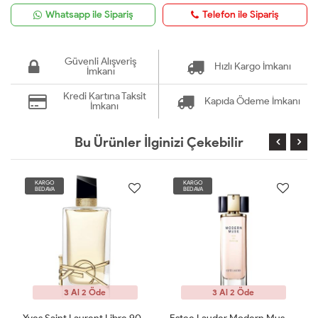
Whatsapp ile Sipariş
Telefon ile Sipariş
Güvenli Alışveriş
Hızlı Kargo İmkanı
İmkanı
Kredi Kartına Taksit
Kapıda Ödeme İmkanı
İmkanı
Bu Ürünler İlginizi Çekebilir
KARGO
KARGO
BEDAVA
BEDAVA
3 Al 2 Öde
3 Al 2 Öde