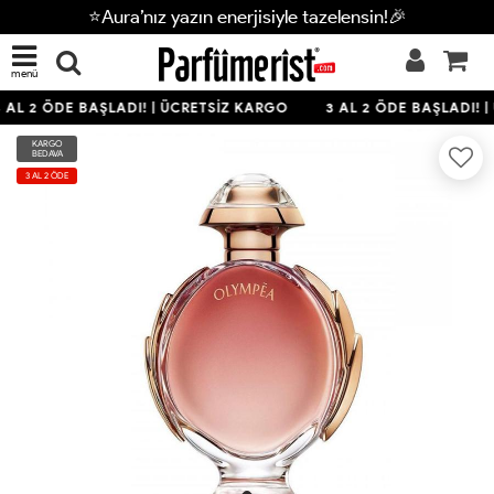
⭐Aura’nız yazın enerjisiyle tazelensin!🎉
menü
 AL 2 ÖDE BAŞLADI! | ÜCRETSİZ KARGO
3 AL 2 ÖDE BAŞLADI! |
KARGO
BEDAVA
3 AL 2 ÖDE