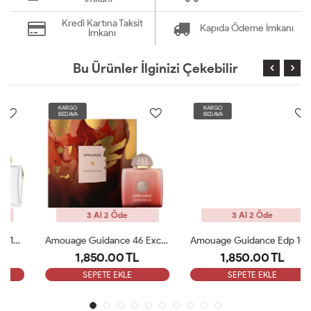
Kredi Kartına Taksit
Kapıda Ödeme İmkanı
İmkanı
Bu Ürünler İlginizi Çekebilir
KARGO
KARGO
BEDAVA
BEDAVA
3 Al 2 Öde
3 Al 2 Öde
Amouage Guidance 46 Exceptional Extrait 100ml Kadın Parfüm ARC
Amouage Guidance Edp 100 Ml Bayan Parfüm ARC
1,850.00 TL
1,850.00 TL
SEPETE EKLE
SEPETE EKLE