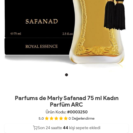
Parfums de Marly Safanad 75 ml Kadın
Parfüm ARC
Ürün Kodu:
#0003250
5.0
0
Değerlendirme
Son 24 saatte
Son 24 saatte
30
44
13
kişi sepete ekledi
kişi satın aldı