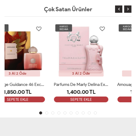
Çok Satan Ürünler
KARGO
KARGO
BEDAVA
BEDAVA
3 Al 2 Öde
3 Al 2 Öde
Parfums De Marly Delina Exclusive EDP Kadın 75ml Parfüm ARC
Amouage Guidance Edp 100 Ml Bayan Parfüm ARC
1,400.00 TL
1,850.00 TL
SEPETE EKLE
SEPETE EKLE