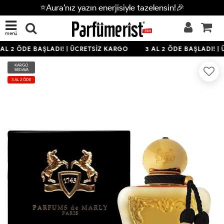
⭐Aura’nız yazın enerjisiyle tazelensin!🎉
menü
AL 2 ÖDE BAŞLADI! | ÜCRETSİZ KARGO
3 AL 2 ÖDE BAŞLADI! | 
KARGO
BEDAVA
3 AL 2 ÖDE