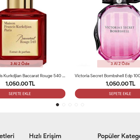
3 Al 2 Öde
3 Al 2 Öde
Maison Francis Kurkdjian Baccarat Rouge 540 Etrait De 70ml Bayan Tester Parfüm
1,050.00 TL
1,050.00 TL
SEPETE EKLE
SEPETE EKLE
tleri
Hızlı Erişim
Popüler Katego