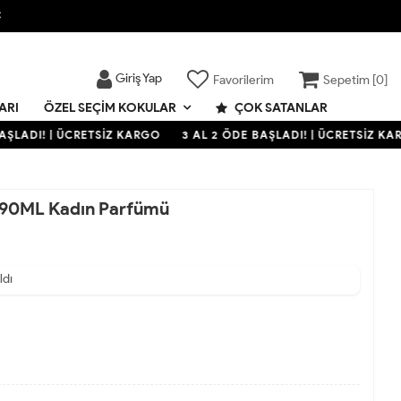

Giriş Yap
Favorilerim
Sepetim [
0
]
ARI
ÇOK SATANLAR
ÖZEL SEÇIM KOKULAR
ŞLADI! | ÜCRETSİZ KARGO
3 AL 2 ÖDE BAŞLADI! | ÜCRETSİZ KAR
 90ML Kadın Parfümü
ldı