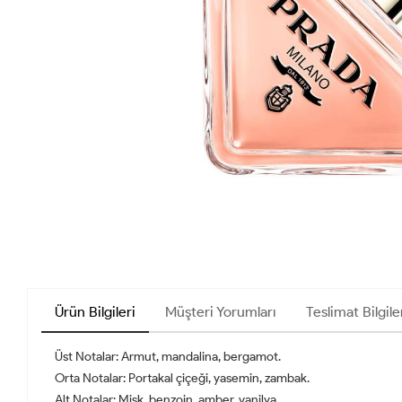
Ürün Bilgileri
Müşteri Yorumları
Teslimat Bilgile
Üst Notalar: Armut, mandalina, bergamot.
Orta Notalar: Portakal çiçeği, yasemin, zambak.
Alt Notalar: Misk, benzoin, amber, vanilya.