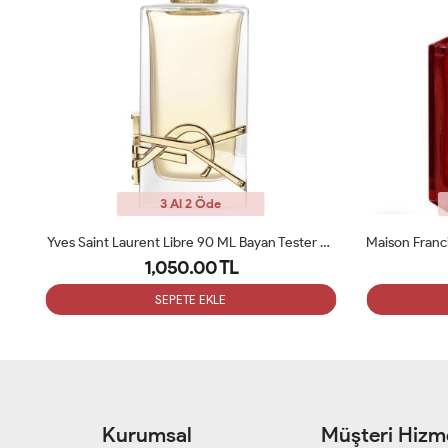
3 Al 2 Öde
Parfums De Marly Delina EDP 75 Ml Kadın Tester Parfüm
Yves Saint Laurent Libre 90 ML Bayan Tester Parfüm
1,050.00 TL
SEPETE EKLE
Kurumsal
Müşteri Hizme