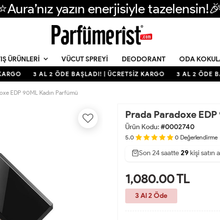
⭐Aura’nız yazın enerjisiyle tazelensin!
VÜCUT SPREYI
DEODORANT
ODA KOKUL
IŞ ÜRÜNLERI
KARGO
3 AL 2 ÖDE BAŞLADI! | ÜCRETSİZ KARGO
3 AL 2 ÖDE BA
doxe EDP 90ML Kadın Parfümü
Prada Paradoxe EDP
Ürün Kodu:
#0002740
5.0
0
Değerlendirme
Şu an
Son 24 saatte
41
kişi inceliyor
89
29
kişi satın a
CANLI
1,080.00
TL
3 Al 2 Öde