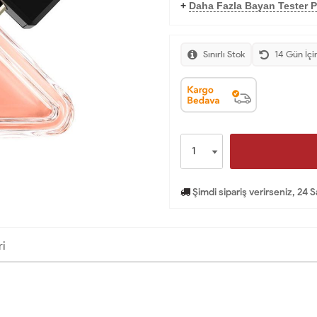
+
Daha Fazla Bayan Tester P
Sınırlı Stok
14 Gün İçi
Şimdi sipariş verirseniz, 24 
ri