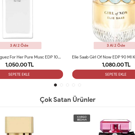
3 Al 2 Öde
3 Al 2 Öde
Narciso Rodriguez For Her Pure Musc EDP 100ML Tester
1,050.00 TL
1,080.00 TL
SEPETE EKLE
SEPETE EKLE
Çok Satan Ürünler
KARGO
BEDAVA