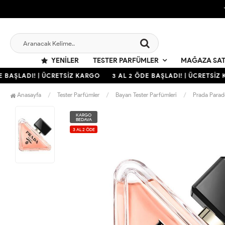
YENILER
TESTER PARFÜMLER
MAĞAZA SAT
 BAŞLADI! | ÜCRETSİZ KARGO
3 AL 2 ÖDE BAŞLADI! | ÜCRETSİZ 
Anasayfa
Tester Parfümler
Bayan Tester Parfümleri
Prada Para
KARGO
BEDAVA
3 AL 2 ÖDE