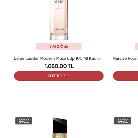
3 Al 2 Öde
Saint Laurent Libre 90 ML Bayan Tester Parfüm
Estee Lauder Modern Muse Edp 100 Ml Kadın Tester
1,050.00 TL
SEPETE EKLE
KARGO
KARGO
BEDAVA
BEDAVA