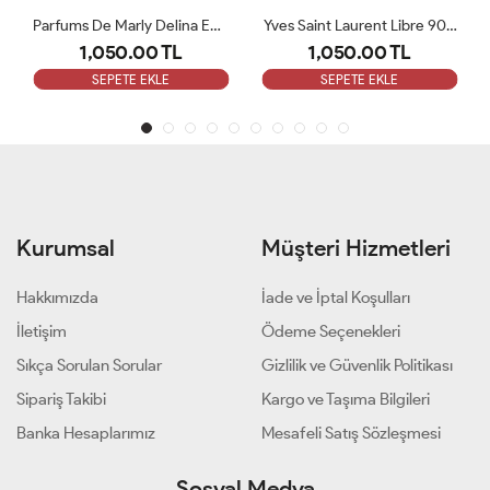
Parfums De Marly Delina EDP 75 Ml Kadın Tester Parfüm
Yves Saint Laurent Libre 90 ML Bayan Tester Parfüm
Maison Francis Kurkdjian Baccarat Rouge 
1,050.00 TL
1,050.00 TL
SEPETE EKLE
SEPETE EKLE
Kurumsal
Müşteri Hizmetleri
Hakkımızda
İade ve İptal Koşulları
İletişim
Ödeme Seçenekleri
Sıkça Sorulan Sorular
Gizlilik ve Güvenlik Politikası
Sipariş Takibi
Kargo ve Taşıma Bilgileri
Banka Hesaplarımız
Mesafeli Satış Sözleşmesi
Sosyal Medya