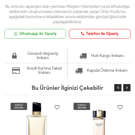
Bu ürünün siparişini sizin yerinize Müşteri Hizmetleri veya WhatsApp
ekibimizin oluşturmasını isterseniz yukarıda yazan Ürün Kodu'nu
aşağıdaki butonlara tıkladıktan sonra ekibimizle görüştüğünüzde
paylaşabilirsiniz.
Whatsapp ile Sipariş
Telefon ile Sipariş
Güvenli Alışveriş
Hızlı Kargo İmkanı
İmkanı
Kredi Kartına Taksit
Kapıda Ödeme İmkanı
İmkanı
Bu Ürünler İlginizi Çekebilir
KARGO
KARGO
BEDAVA
BEDAVA