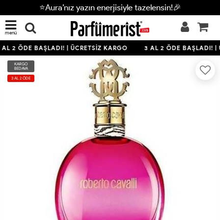
⭐Aura’nız yazın enerjisiyle tazelensin!🎉
menü
 AL 2 ÖDE BAŞLADI! | ÜCRETSİZ KARGO
3 AL 2 ÖDE BAŞLADI! |
KARGO
BEDAVA
3 AL 2 ÖDE