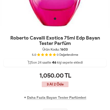
Roberto Cavalli Exotica 75ml Edp Bayan
Tester Parfüm
Ürün Kodu:
1603
5.0
0
Değerlendirme
Son 24 saatte
36
46
15
kişi sepete ekledi
1,050.00
TL
3 Al 2 Öde
+
Daha Fazla Bayan Tester Parfümleri