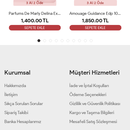
3 Al 2 Öde
3 Al 2 Öde
Parfums De Marly Delina Exclusive EDP Kadın 75ml Parfüm ARC
Amouage Guidance Edp 100 Ml Bayan Parfüm ARC
1,400.00 TL
1,850.00 TL
SEPETE EKLE
SEPETE EKLE
Kurumsal
Müşteri Hizmetleri
Hakkımızda
İade ve İptal Koşulları
İletişim
Ödeme Seçenekleri
Sıkça Sorulan Sorular
Gizlilik ve Güvenlik Politikası
Sipariş Takibi
Kargo ve Taşıma Bilgileri
Banka Hesaplarımız
Mesafeli Satış Sözleşmesi