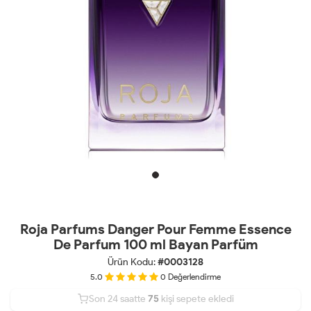
Roja Parfums Danger Pour Femme Essence
De Parfum 100 ml Bayan Parfüm
Ürün Kodu:
#0003128
5.0
0
Değerlendirme
Son 24 saatte
35
75
23
kişi satın aldı