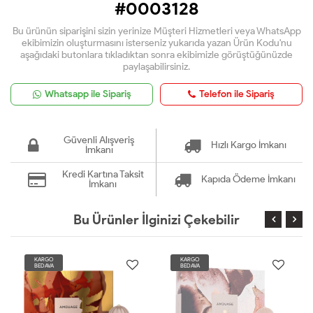
#0003128
Bu ürünün siparişini sizin yerinize Müşteri Hizmetleri veya WhatsApp
ekibimizin oluşturmasını isterseniz yukarıda yazan Ürün Kodu'nu
aşağıdaki butonlara tıkladıktan sonra ekibimizle görüştüğünüzde
paylaşabilirsiniz.
Whatsapp ile Sipariş
Telefon ile Sipariş
Güvenli Alışveriş
Hızlı Kargo İmkanı
İmkanı
Kredi Kartına Taksit
Kapıda Ödeme İmkanı
İmkanı
Bu Ürünler İlginizi Çekebilir
KARGO
KARGO
BEDAVA
BEDAVA