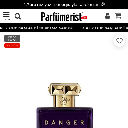
⭐Aura’nız yazın enerjisiyle tazelensin!🎉
menü
AL 2 ÖDE BAŞLADI! | ÜCRETSİZ KARGO
3 AL 2 ÖDE BAŞLADI! | 
KARGO
BEDAVA
3 AL 2 ÖDE