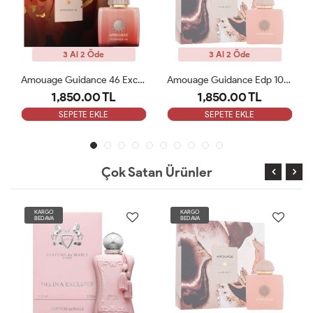
3 Al 2 Öde
3 Al 2 Öde
Amouage Guidance 46 Exceptional Extrait 100ml Kadın Parfüm ARC
Amouage Guidance Edp 100 Ml Bayan Parfüm ARC
1,850.00 TL
1,850.00 TL
SEPETE EKLE
SEPETE EKLE
Çok Satan Ürünler
KARGO
KARGO
BEDAVA
BEDAVA