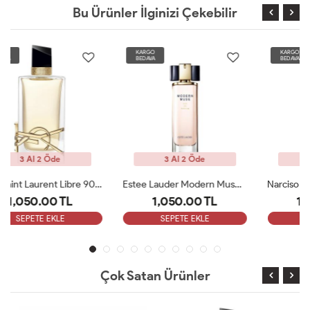
Bu Ürünler İlginizi Çekebilir
KARGO
KARGO
BEDAVA
BEDAVA
3 Al 2 Öde
3 Al 2 Öde
Estee Lauder Modern Muse Edp 100 Ml Kadın Tester
Narciso Rodriguez For Her Pure Musc EDP 100ML Tester
1,050.00 TL
1,050.00 TL
SEPETE EKLE
SEPETE EKLE
Çok Satan Ürünler