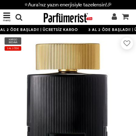
⭐Aura’nız yazın enerjisiyle tazelensin!🎉
menü
AL 2 ÖDE BAŞLADI! | ÜCRETSİZ KARGO
3 AL 2 ÖDE BAŞLADI! |
KARGO
BEDAVA
3 AL 2 ÖDE