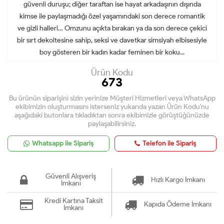
güvenli duruşu; diğer taraftan ise hayat arkadaşının dışında
kimse ile paylaşmadığı özel yaşamındaki son derece romantik
ve gizli halleri… Omzunu açıkta bırakan ya da son derece çekici
bir sırt dekoltesine sahip, seksi ve davetkar simsiyah elbisesiyle
boy gösteren bir kadın kadar feminen bir koku...
Ürün Kodu
673
Bu ürünün siparişini sizin yerinize Müşteri Hizmetleri veya WhatsApp
ekibimizin oluşturmasını isterseniz yukarıda yazan Ürün Kodu'nu
aşağıdaki butonlara tıkladıktan sonra ekibimizle görüştüğünüzde
paylaşabilirsiniz.
Whatsapp ile Sipariş
Telefon ile Sipariş
Güvenli Alışveriş
Hızlı Kargo İmkanı
İmkanı
Kredi Kartına Taksit
Kapıda Ödeme İmkanı
İmkanı