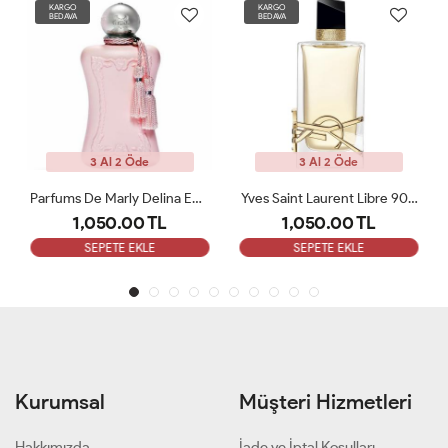
KARGO
KARGO
BEDAVA
BEDAVA
3 Al 2 Öde
3 Al 2 Öde
Yves Saint Laurent Libre 90 ML Bayan Tester Parfüm
Maison Francis Kurkdjian Baccarat Rouge 540 Etrait De 70ml Bayan Tester Parfüm
1,050.00 TL
1,050.00 TL
SEPETE EKLE
SEPETE EKLE
Kurumsal
Müşteri Hizmetleri
Hakkımızda
İade ve İptal Koşulları