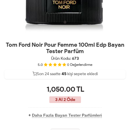
Tom Ford Noir Pour Femme 100ml Edp Bayan
Tester Parfüm
Ürün Kodu:
673
5.0
0
Değerlendirme
Son 24 saatte
Son 24 saatte
32
45
kişi sepete ekledi
9
kişi satın aldı
1,050.00
TL
3 Al 2 Öde
+
Daha Fazla Bayan Tester Parfümleri