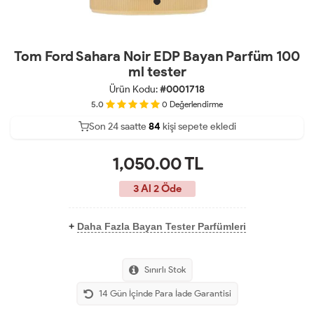
Tom Ford Sahara Noir EDP Bayan Parfüm 100
ml tester
Ürün Kodu:
#0001718
5.0
0
Değerlendirme
Son 24 saatte
40
84
34
kişi sepete ekledi
1,050.00
TL
3 Al 2 Öde
+
Daha Fazla Bayan Tester Parfümleri
Sınırlı Stok
14 Gün İçinde Para İade Garantisi