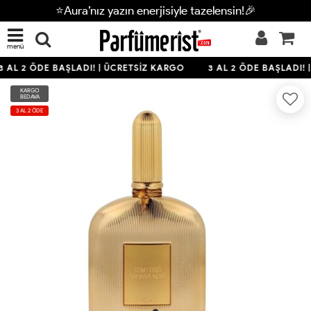
⭐Aura’nız yazın enerjisiyle tazelensin!🎉
menü
3 AL 2 ÖDE BAŞLADI! | ÜCRETSİZ KARGO
3 AL 2 ÖDE BAŞLADI! 
KARGO
BEDAVA
3 AL 2 ÖDE