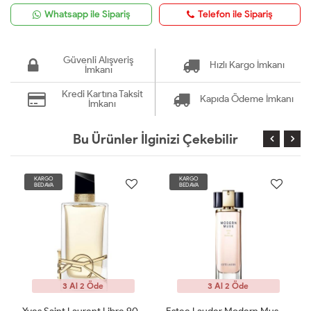
Whatsapp ile Sipariş
Telefon ile Sipariş
Güvenli Alışveriş
Hızlı Kargo İmkanı
İmkanı
Kredi Kartına Taksit
Kapıda Ödeme İmkanı
İmkanı
Bu Ürünler İlginizi Çekebilir
KARGO
KARGO
BEDAVA
BEDAVA
3 Al 2 Öde
3 Al 2 Öde