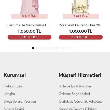
3 Al 2 Öde
3 Al 2 Öde
Parfums De Marly Delina EDP 75 Ml Kadın Tester Parfüm
Yves Saint Laurent Libre 90 ML Bayan Tester Parfüm
L
1,050.00 TL
1,050.00 TL
SEPETE EKLE
SEPETE EKLE
Kurumsal
Müşteri Hizmetleri
Hakkımızda
İade ve İptal Koşulları
İletişim
Ödeme Seçenekleri
Sıkça Sorulan Sorular
Gizlilik ve Güvenlik Politikası
Sipariş Takibi
Kargo ve Taşıma Bilgileri