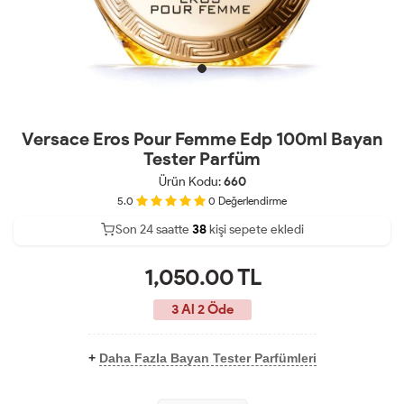
Versace Eros Pour Femme Edp 100ml Bayan
Tester Parfüm
Ürün Kodu:
660
5.0
0
Değerlendirme
Son 24 saatte
22
40
13
kişi sepete ekledi
1,050.00
TL
3 Al 2 Öde
+
Daha Fazla Bayan Tester Parfümleri