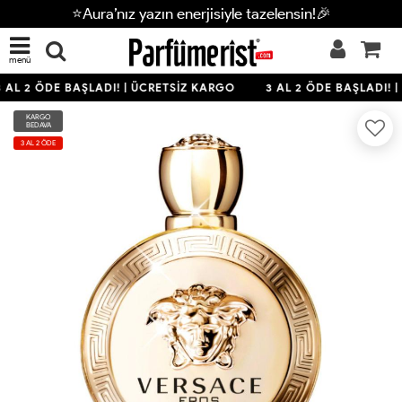
⭐Aura’nız yazın enerjisiyle tazelensin!🎉
menü
 AL 2 ÖDE BAŞLADI! | ÜCRETSİZ KARGO
3 AL 2 ÖDE BAŞLADI! |
KARGO
BEDAVA
3 AL 2 ÖDE