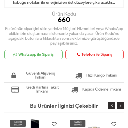
kabuğu notaları ile enerjinizi en üst düzeylere çıkaracaktır...
Ürün Kodu
660
Bu ürünün siparişini sizin yerinize Müşteri Hizmetleri veya WhatsApp
ekibimizin oluşturmasını isterseniz yukarıda yazan Ürün Kodu'nu
aşağıdaki butonlara tıkladıktan sonra ekibimizle görüştüğünüzde
paylaşabilirsiniz.
Whatsapp ile Sipariş
Telefon ile Sipariş
Güvenli Alışveriş
Hızlı Kargo İmkanı
İmkanı
Kredi Kartına Taksit
Kapıda Ödeme İmkanı
İmkanı
Bu Ürünler İlginizi Çekebilir
KARGO
KARGO
BEDAVA
BEDAVA