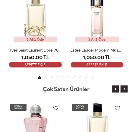
3 Al 2 Öde
3 Al 2 Öde
Yves Saint Laurent Libre 90 ML Bayan Tester Parfüm
Estee Lauder Modern Muse Edp 100 Ml Kadın Tester
Narciso Rodriguez For Her Pure Musc EDP 100ML Tester
1,050.00 TL
1,050.00 TL
SEPETE EKLE
SEPETE EKLE
Çok Satan Ürünler
KARGO
KARGO
BEDAVA
BEDAVA