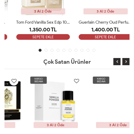
3 Al 2 Öde
3 Al 2 Öde
Tom Ford Vanilla Sex Edp 100 Ml Unisex Parfüm
Guerlain Cherry Oud Perfume Edp 100 ML Unisex Parfüm ARC
1,350.00 TL
1,400.00 TL
SEPETE EKLE
SEPETE EKLE
Çok Satan Ürünler
KARGO
KARGO
BEDAVA
BEDAVA
3 Al 2 Öde
3 Al 2 Öde