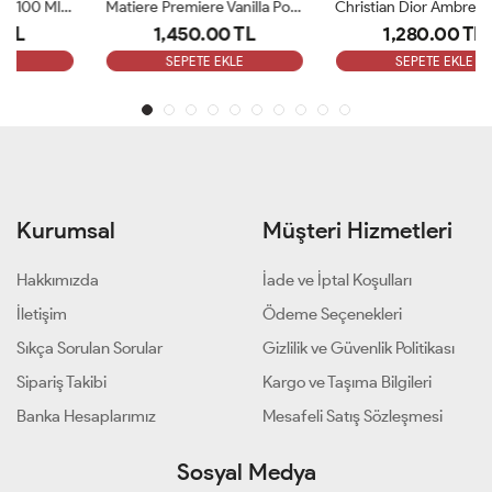
Matiere Premiere Vanilla Powder Edp100ml Unisex Parfüm ARC
Christian Dior Ambre Nuit Edp 125 Ml Unisex Parfüm ARC
1,450.00 TL
1,280.00 TL
SEPETE EKLE
SEPETE EKLE
Kurumsal
Müşteri Hizmetleri
Hakkımızda
İade ve İptal Koşulları
İletişim
Ödeme Seçenekleri
Sıkça Sorulan Sorular
Gizlilik ve Güvenlik Politikası
Sipariş Takibi
Kargo ve Taşıma Bilgileri
Banka Hesaplarımız
Mesafeli Satış Sözleşmesi
Sosyal Medya