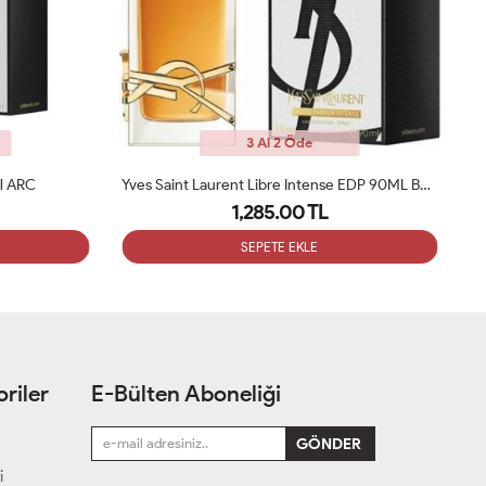
3 Al 2 Öde
Ml ARC
Yves Saint Laurent Libre Intense EDP 90ML Bayan Parfüm EDP ARC
Ve
1,285.00 TL
SEPETE EKLE
riler
E-Bülten Aboneliği
i