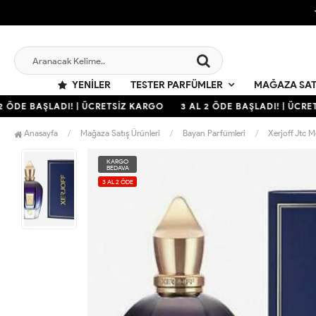
YENILER
TESTER PARFÜMLER
MAĞAZA SAT
 ÖDE BAŞLADI! | ÜCRETSİZ KARGO
3 AL 2 ÖDE BAŞLADI! | ÜCRET
Anasayfa
Mağaza Satış Ürünleri
Bayan Parfümleri
Xerjoff Jtc 
KARGO
BEDAVA
3 AL 2 ÖDE