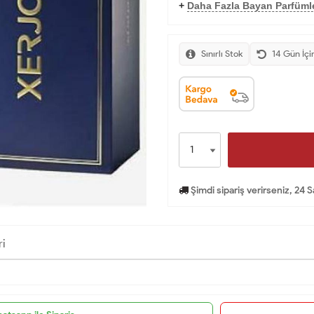
+
Daha Fazla Bayan Parfümle
Sınırlı Stok
14 Gün İçi
Şimdi sipariş verirseniz, 24 
ri