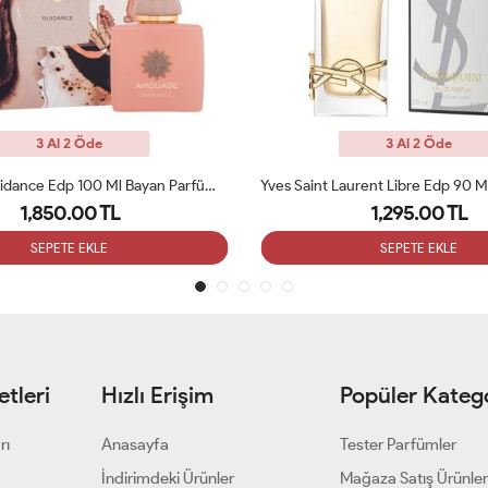
3 Al 2 Öde
3 Al 2 Öde
Amouage Guidance Edp 100 Ml Bayan Parfüm ARC
Yves Saint Laurent Libre Edp 90 
1,850.00 TL
1,295.00 TL
SEPETE EKLE
SEPETE EKLE
tleri
Hızlı Erişim
Popüler Katego
rı
Anasayfa
Tester Parfümler
i
İndirimdeki Ürünler
Mağaza Satış Ürünler