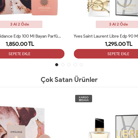
3 Al 2 Öde
3 Al 2 Öde
Amouage Guidance Edp 100 Ml Bayan Parfüm ARC
Yves Saint Laurent Libre Edp 90 
1,850.00 TL
1,295.00 TL
SEPETE EKLE
SEPETE EKLE
Çok Satan Ürünler
KARGO
BEDAVA