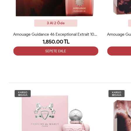
3 Al 2 Öde
Amouage Honour 43 Edp 100 ML Kadın Parfüm ARC
Amouage Guidance 46 Exceptional Extrait 100ml Kadın Parfüm ARC
1,850.00 TL
SEPETE EKLE
KARGO
KARGO
BEDAVA
BEDAVA