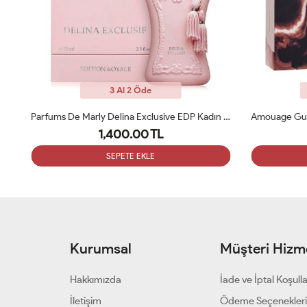
3 Al 2 Öde
Amouage Guidance 46 Exceptional Extrait 100ml Kadın Parfüm ARC
Parfums De Marly Delina Exclusive EDP Kadın 75ml Parfüm ARC
1,400.00 TL
SEPETE EKLE
Kurumsal
Müşteri Hizme
Hakkımızda
İade ve İptal Koşulla
İletişim
Ödeme Seçenekler