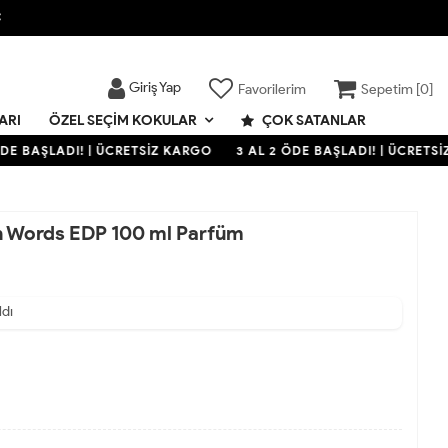

Giriş Yap
Favorilerim
Sepetim [
0
]
ARI
ÇOK SATANLAR
ÖZEL SEÇIM KOKULAR
E BAŞLADI! | ÜCRETSİZ KARGO
3 AL 2 ÖDE BAŞLADI! | ÜCRETSİZ
an Words EDP 100 ml Parfüm
ldı