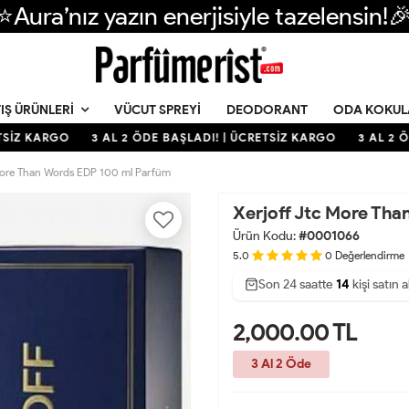
⭐Aura’nız yazın enerjisiyle tazelensin!
VÜCUT SPREYI
DEODORANT
ODA KOKUL
IŞ ÜRÜNLERI
SİZ KARGO
3 AL 2 ÖDE BAŞLADI! | ÜCRETSİZ KARGO
3 AL 2 ÖD
More Than Words EDP 100 ml Parfüm
Xerjoff Jtc More Th
Ürün Kodu:
#0001066
5.0
0
Değerlendirme
Son 24 saatte
28
38
14
kişi satın a
2,000.00
TL
3 Al 2 Öde