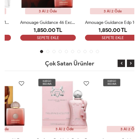
3 Al 2 Öde
3 Al 2 Öde
Amouage Guidance 46 Exceptional Extrait 100ml Kadın Parfüm ARC
Amouage Guidance Edp 100 Ml Bayan Parfüm ARC
1,850.00 TL
1,850.00 TL
SEPETE EKLE
SEPETE EKLE
Çok Satan Ürünler
KARGO
KARGO
BEDAVA
BEDAVA
3 Al 2 Öde
3 Al 2 Öde