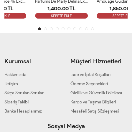
Parfums De Marly Delina Exclusive EDP Kadın 75ml Parfüm ARC
Amouage Guidance Edp 100 Ml Bayan Parfüm ARC
1,400.00 TL
1,850.00 TL
SEPETE EKLE
SEPETE EKLE
Kurumsal
Müşteri Hizmetleri
Hakkımızda
İade ve İptal Koşulları
İletişim
Ödeme Seçenekleri
Sıkça Sorulan Sorular
Gizlilik ve Güvenlik Politikası
Sipariş Takibi
Kargo ve Taşıma Bilgileri
Banka Hesaplarımız
Mesafeli Satış Sözleşmesi
Sosyal Medya