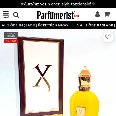
⭐Aura’nız yazın enerjisiyle tazelensin!🎉
menü
 AL 2 ÖDE BAŞLADI! | ÜCRETSİZ KARGO
3 AL 2 ÖDE BAŞLADI! |
KARGO
BEDAVA
3 AL 2 ÖDE