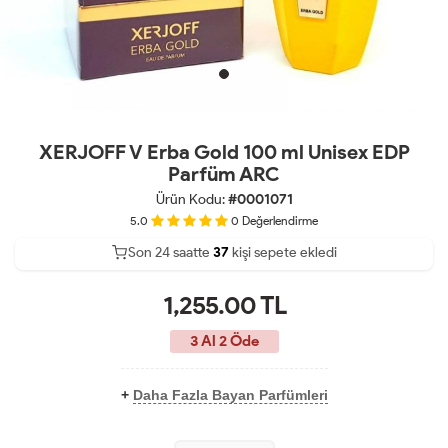
XERJOFF V Erba Gold 100 ml Unisex EDP
Parfüm ARC
Ürün Kodu:
#0001071
5.0
0
Değerlendirme
Son 24 saatte
30
37
14
kişi sepete ekledi
1,255.00
TL
3 Al 2 Öde
+
Daha Fazla Bayan Parfümleri