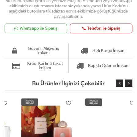
Bu ürünün siparişini sizin yerinize Müşteri Hizmetleri veya WhatsApp
ekibimizin oluşturmasını isterseniz yukarıda yazan Ürün Kodu'nu
aşağıdaki butonlara tıkladıktan sonra ekibimizle görüştüğünüzde
paylaşabilirsiniz.
Whatsapp ile Sipariş
Telefon ile Sipariş
Güvenli Alışveriş
Hızlı Kargo İmkanı
İmkanı
Kredi Kartına Taksit
Kapıda Ödeme İmkanı
İmkanı
Bu Ürünler İlginizi Çekebilir
KARGO
KARGO
BEDAVA
BEDAVA