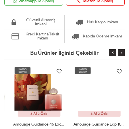
Whatsapp ile Sipariş
Telefon ile Sipariş
Güvenli Alışveriş
Hızlı Kargo İmkanı
İmkanı
Kredi Kartına Taksit
Kapıda Ödeme İmkanı
İmkanı
Bu Ürünler İlginizi Çekebilir
KARGO
KARGO
BEDAVA
BEDAVA
3 Al 2 Öde
3 Al 2 Öde
Amouage Guidance 46 Exceptional Extrait 100ml Kadın Parfüm ARC
Amouage Guidance Edp 100 Ml Bayan Parfüm ARC