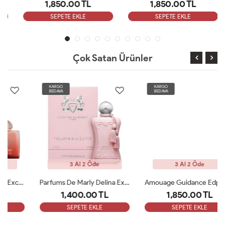
1,850.00 TL
1,850.00 TL
SEPETE EKLE
SEPETE EKLE
Çok Satan Ürünler
KARGO
KARGO
BEDAVA
BEDAVA
3 Al 2 Öde
3 Al 2 Öde
Parfums De Marly Delina Exclusive EDP Kadın 75ml Parfüm ARC
Amouage Guidance Edp 100 Ml Bayan Parfüm ARC
1,400.00 TL
1,850.00 TL
SEPETE EKLE
SEPETE EKLE