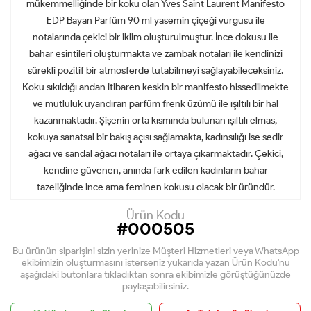
mükemmelliğinde bir koku olan Yves Saint Laurent Manifesto
EDP Bayan Parfüm 90 ml yasemin çiçeği vurgusu ile
notalarında çekici bir iklim oluşturulmuştur. İnce dokusu ile
bahar esintileri oluşturmakta ve zambak notaları ile kendinizi
sürekli pozitif bir atmosferde tutabilmeyi sağlayabileceksiniz.
Koku sıkıldığı andan itibaren keskin bir manifesto hissedilmekte
ve mutluluk uyandıran parfüm frenk üzümü ile ışıltılı bir hal
kazanmaktadır. Şişenin orta kısmında bulunan ışıltılı elmas,
kokuya sanatsal bir bakış açısı sağlamakta, kadınsılığı ise sedir
ağacı ve sandal ağacı notaları ile ortaya çıkarmaktadır. Çekici,
kendine güvenen, anında fark edilen kadınların bahar
tazeliğinde ince ama feminen kokusu olacak bir üründür.
Ürün Kodu
#000505
Bu ürünün siparişini sizin yerinize Müşteri Hizmetleri veya WhatsApp
ekibimizin oluşturmasını isterseniz yukarıda yazan Ürün Kodu'nu
aşağıdaki butonlara tıkladıktan sonra ekibimizle görüştüğünüzde
paylaşabilirsiniz.