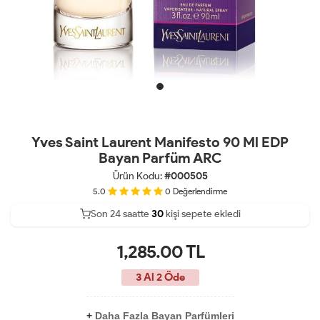
Yves Saint Laurent Manifesto 90 Ml EDP
Bayan Parfüm ARC
Ürün Kodu:
#000505
5.0
0
Değerlendirme
Son 24 saatte
23
30
10
kişi sepete ekledi
1,285.00
TL
3 Al 2 Öde
+
Daha Fazla Bayan Parfümleri