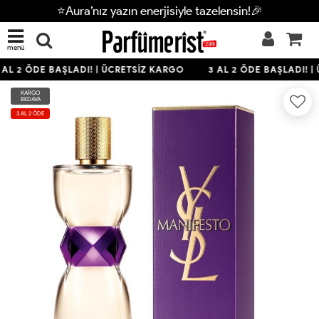
⭐Aura’nız yazın enerjisiyle tazelensin!🎉
menü
AL 2 ÖDE BAŞLADI! | ÜCRETSİZ KARGO
3 AL 2 ÖDE BAŞLADI! |
KARGO
BEDAVA
3 AL 2 ÖDE