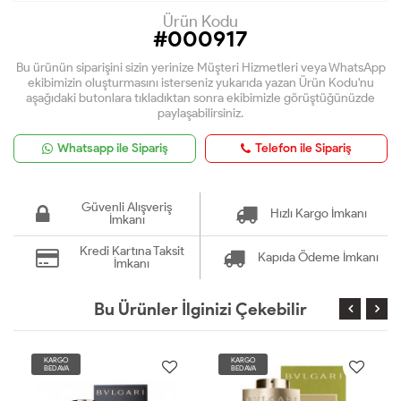
Ürün Kodu
#000917
Bu ürünün siparişini sizin yerinize Müşteri Hizmetleri veya WhatsApp
ekibimizin oluşturmasını isterseniz yukarıda yazan Ürün Kodu'nu
aşağıdaki butonlara tıkladıktan sonra ekibimizle görüştüğünüzde
paylaşabilirsiniz.
Whatsapp ile Sipariş
Telefon ile Sipariş
Güvenli Alışveriş
Hızlı Kargo İmkanı
İmkanı
Kredi Kartına Taksit
Kapıda Ödeme İmkanı
İmkanı
Bu Ürünler İlginizi Çekebilir
KARGO
KARGO
BEDAVA
BEDAVA