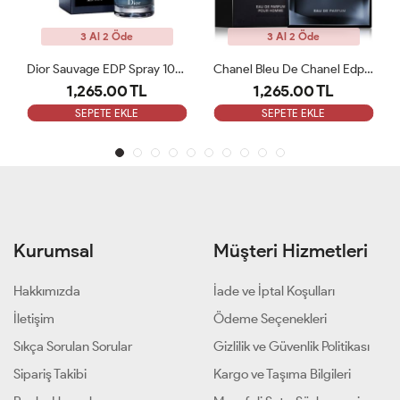
3 Al 2 Öde
3 Al 2 Öde
Chanel Bleu De Chanel Edp 100 Ml ARC
Dior Fahrenheit 100 Ml EDT Erkek Parfüm ARC
1,265.00 TL
1,265.00 TL
SEPETE EKLE
SEPETE EKLE
Kurumsal
Müşteri Hizmetleri
Hakkımızda
İade ve İptal Koşulları
İletişim
Ödeme Seçenekleri
Sıkça Sorulan Sorular
Gizlilik ve Güvenlik Politikası
Sipariş Takibi
Kargo ve Taşıma Bilgileri