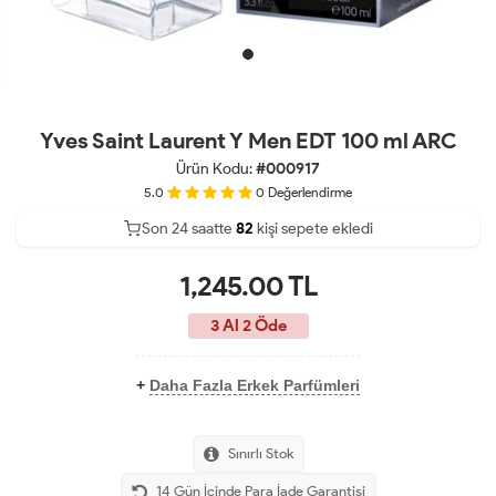
Yves Saint Laurent Y Men EDT 100 ml ARC
Ürün Kodu:
#000917
5.0
0
Değerlendirme
Son 24 saatte
39
85
kişi sepete ekledi
21
1,245.00
TL
3 Al 2 Öde
+
Daha Fazla Erkek Parfümleri
Sınırlı Stok
14 Gün İçinde Para İade Garantisi