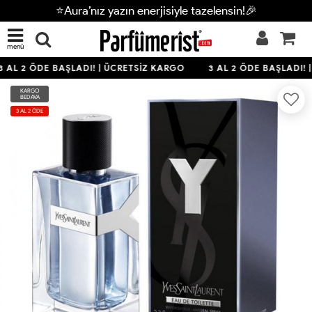
⭐Aura’nız yazın enerjisiyle tazelensin!🎉
menü
 AL 2 ÖDE BAŞLADI! | ÜCRETSİZ KARGO
3 AL 2 ÖDE BAŞLADI! 
KARGO
BEDAVA
3 AL 2 ÖDE