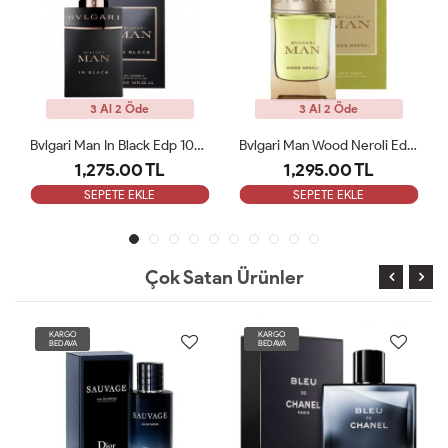
3 Al 2 Öde
3 Al 2 Öde
Bvlgari Man Wood Neroli Edp 100 Ml ARC
Paco Rabanne Invictus EDT Erkek Parfüm 100 Ml ARC
1,295.00 TL
1,350.00 TL
SEPETE EKLE
SEPETE EKLE
Çok Satan Ürünler
KARGO
KARGO
BEDAVA
BEDAVA