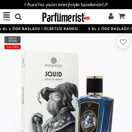
⭐Aura’nız yazın enerjisiyle tazelensin!🎉
menü
 AL 2 ÖDE BAŞLADI! | ÜCRETSİZ KARGO
3 AL 2 ÖDE BAŞLADI! 
KARGO
BEDAVA
3 AL 2 ÖDE