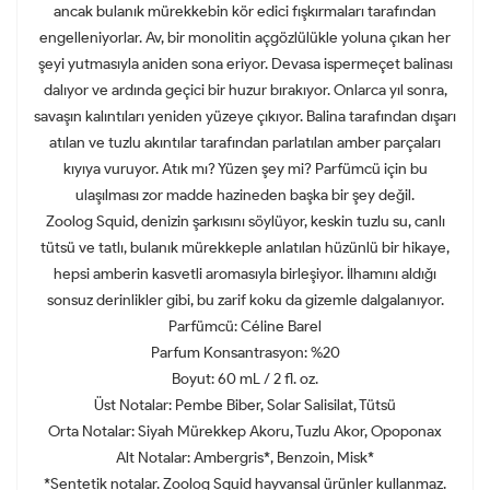
ancak bulanık mürekkebin kör edici fışkırmaları tarafından
engelleniyorlar. Av, bir monolitin açgözlülükle yoluna çıkan her
şeyi yutmasıyla aniden sona eriyor. Devasa ispermeçet balinası
dalıyor ve ardında geçici bir huzur bırakıyor. Onlarca yıl sonra,
savaşın kalıntıları yeniden yüzeye çıkıyor. Balina tarafından dışarı
atılan ve tuzlu akıntılar tarafından parlatılan amber parçaları
kıyıya vuruyor. Atık mı? Yüzen şey mi? Parfümcü için bu
ulaşılması zor madde hazineden başka bir şey değil.
Zoolog Squid, denizin şarkısını söylüyor, keskin tuzlu su, canlı
tütsü ve tatlı, bulanık mürekkeple anlatılan hüzünlü bir hikaye,
hepsi amberin kasvetli aromasıyla birleşiyor. İlhamını aldığı
sonsuz derinlikler gibi, bu zarif koku da gizemle dalgalanıyor.
Parfümcü:
Céline Barel
Parfum Konsantrasyon:
%20
Boyut:
60 mL / 2 fl. oz.
Üst Notalar:
Pembe Biber, Solar Salisilat, Tütsü
Orta Notalar:
Siyah Mürekkep Akoru, Tuzlu Akor, Opoponax
Alt Notalar:
Ambergris*, Benzoin, Misk*
*Sentetik notalar. Zoolog Squid hayvansal ürünler kullanmaz.