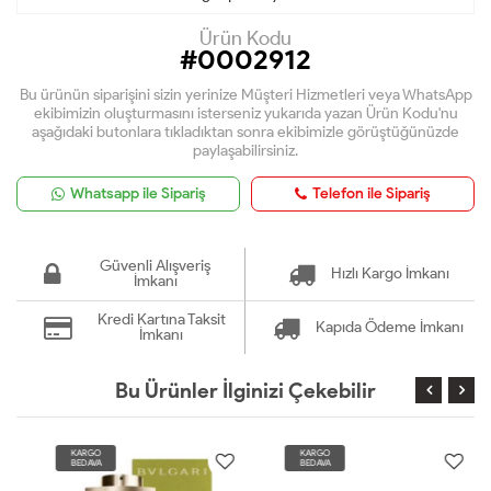
Ürün Kodu
#0002912
Bu ürünün siparişini sizin yerinize Müşteri Hizmetleri veya WhatsApp
ekibimizin oluşturmasını isterseniz yukarıda yazan Ürün Kodu'nu
aşağıdaki butonlara tıkladıktan sonra ekibimizle görüştüğünüzde
paylaşabilirsiniz.
Whatsapp ile Sipariş
Telefon ile Sipariş
Güvenli Alışveriş
Hızlı Kargo İmkanı
İmkanı
Kredi Kartına Taksit
Kapıda Ödeme İmkanı
İmkanı
Bu Ürünler İlginizi Çekebilir
KARGO
KARGO
BEDAVA
BEDAVA