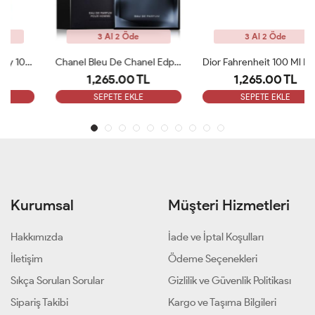
3 Al 2 Öde
3 Al 2 Öde
Chanel Bleu De Chanel Edp 100 Ml ARC
Dior Fahrenheit 100 Ml EDT Erkek Parfüm ARC
1,265.00 TL
1,265.00 TL
SEPETE EKLE
SEPETE EKLE
Kurumsal
Müşteri Hizmetleri
Hakkımızda
İade ve İptal Koşulları
İletişim
Ödeme Seçenekleri
Sıkça Sorulan Sorular
Gizlilik ve Güvenlik Politikası
Sipariş Takibi
Kargo ve Taşıma Bilgileri