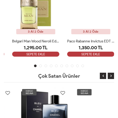
3 Al 2 Öde
3 Al 2 Öde
Bvlgari Man Wood Neroli Edp 100 Ml ARC
Paco Rabanne Invictus EDT Erkek Parfüm 100 Ml ARC
1,295.00 TL
1,350.00 TL
SEPETE EKLE
SEPETE EKLE
Çok Satan Ürünler
KARGO
KARGO
BEDAVA
BEDAVA