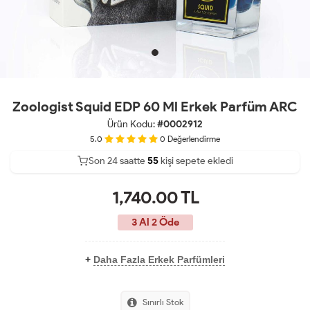
Zoologist Squid EDP 60 Ml Erkek Parfüm ARC
Ürün Kodu:
#0002912
5.0
0
Değerlendirme
Son 24 saatte
39
55
kişi sepete ekledi
19
1,740.00
TL
3 Al 2 Öde
+
Daha Fazla Erkek Parfümleri
Sınırlı Stok