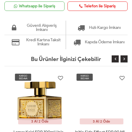
Whatsapp ile Sipariş
Telefon ile Sipariş
Güvenli Alışveriş
Hızlı Kargo İmkanı
İmkanı
Kredi Kartına Taksit
Kapıda Ödeme İmkanı
İmkanı
Bu Ürünler İlginizi Çekebilir
KARGO
KARGO
BEDAVA
BEDAVA
3 Al 2 Öde
3 Al 2 Öde