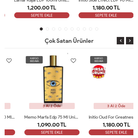
Lamar Kajal EDP 100ml Unisex Tester Parfümü
Initio Side Effect EDP 90 Ml Unisex Tester Parfüm
1,200.00 TL
1,180.00 TL
SEPETE EKLE
SEPETE EKLE
Çok Satan Ürünler
KARGO
KARGO
BEDAVA
BEDAVA
3 Al 2 Öde
3 Al 2 Öde
Memo Marfa Edp 75 Ml Unisex Parfüm Tester
Initio Oud For Greatness EDP 90 Ml Unisex Tester Parfüm
1,090.00 TL
1,180.00 TL
SEPETE EKLE
SEPETE EKLE