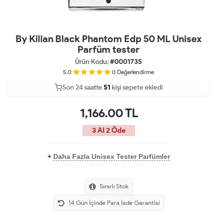
By Kilian Black Phantom Edp 50 ML Unisex
Parfüm tester
Ürün Kodu:
#0001735
5.0
0
Değerlendirme
Son 24 saatte
41
51
kişi sepete ekledi
19
1,166.00
TL
3 Al 2 Öde
+
Daha Fazla Unisex Tester Parfümler
Sınırlı Stok
14 Gün İçinde Para İade Garantisi