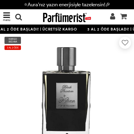
⭐Aura’nız yazın enerjisiyle tazelensin!🎉
menü
AL 2 ÖDE BAŞLADI! | ÜCRETSİZ KARGO
3 AL 2 ÖDE BAŞLADI! |
KARGO
BEDAVA
3 AL 2 ÖDE