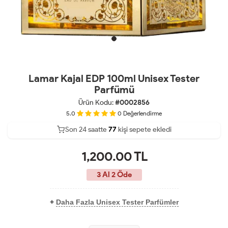
Lamar Kajal EDP 100ml Unisex Tester
Parfümü
Ürün Kodu:
#0002856
5.0
0
Değerlendirme
Son 24 saatte
39
79
kişi sepete ekledi
16
1,200.00
TL
3 Al 2 Öde
+
Daha Fazla Unisex Tester Parfümler