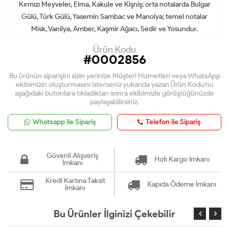
Kırmızı Meyveler, Elma, Kakule ve Kişniş; orta notalarda Bulgar
Gülü, Türk Gülü, Yasemin Sambac ve Manolya; temel notalar
Misk, Vanilya, Amber, Kaşmir Ağacı, Sedir ve Yosundur.
Ürün Kodu
#0002856
Bu ürünün siparişini sizin yerinize Müşteri Hizmetleri veya WhatsApp
ekibimizin oluşturmasını isterseniz yukarıda yazan Ürün Kodu'nu
aşağıdaki butonlara tıkladıktan sonra ekibimizle görüştüğünüzde
paylaşabilirsiniz.
Whatsapp ile Sipariş
Telefon ile Sipariş
Güvenli Alışveriş
Hızlı Kargo İmkanı
İmkanı
Kredi Kartına Taksit
Kapıda Ödeme İmkanı
İmkanı
Bu Ürünler İlginizi Çekebilir