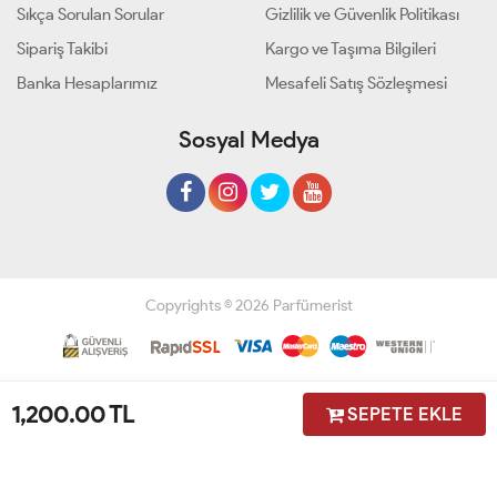
Sıkça Sorulan Sorular
Gizlilik ve Güvenlik Politikası
Sipariş Takibi
Kargo ve Taşıma Bilgileri
Banka Hesaplarımız
Mesafeli Satış Sözleşmesi
Sosyal Medya
Copyrights © 2026 Parfümerist
Geliştir - powered by innovation
1,200.00
TL
SEPETE EKLE
Anasayfa
Üye Girişi
Sepetim
Sipariş Takibi
İletişim