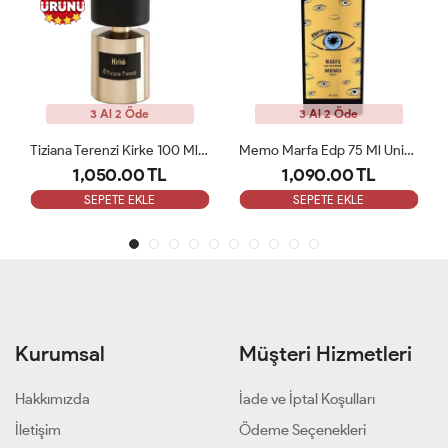
3 Al 2 Öde
3 Al 2 Öde
Tiziana Terenzi Kirke 100 Ml EDP Unisex Tester Parfum
Memo Marfa Edp 75 Ml Unisex Parfüm Tester
Initio Oud For Greatness EDP 90 Ml Unisex Tester Parfüm
1,090.00 TL
1,180.00 TL
SEPETE EKLE
SEPETE EKLE
Kurumsal
Müşteri Hizmetleri
Hakkımızda
İade ve İptal Koşulları
İletişim
Ödeme Seçenekleri