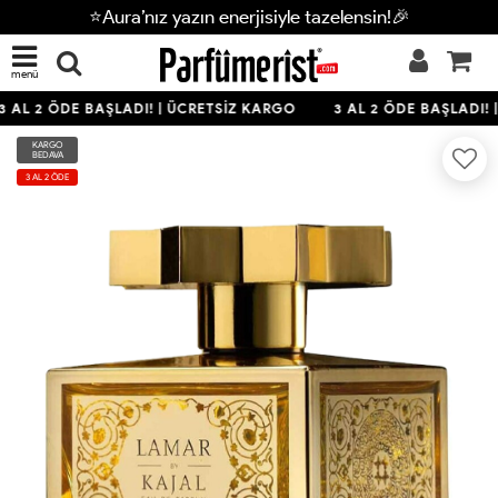
⭐Aura’nız yazın enerjisiyle tazelensin!🎉
menü
 AL 2 ÖDE BAŞLADI! | ÜCRETSİZ KARGO
3 AL 2 ÖDE BAŞLADI! 
KARGO
BEDAVA
3 AL 2 ÖDE