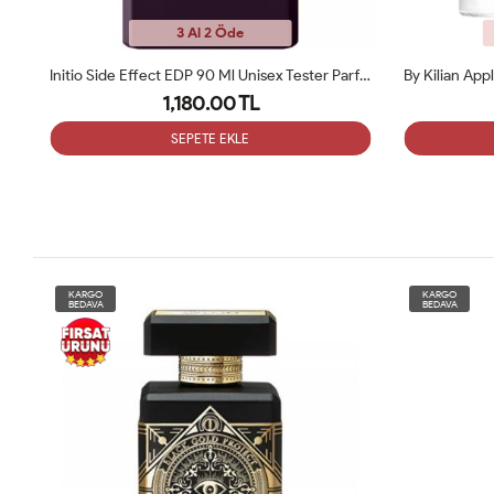
3 Al 2 Öde
ü
Initio Side Effect EDP 90 Ml Unisex Tester Parfüm
1,180.00 TL
SEPETE EKLE
KARGO
KARGO
BEDAVA
BEDAVA