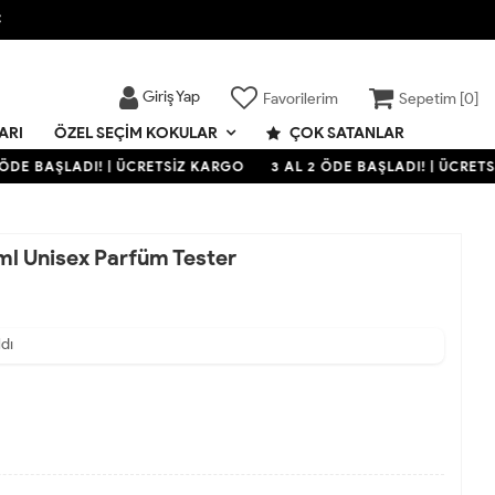

Giriş Yap
Favorilerim
Sepetim [
0
]
ARI
ÇOK SATANLAR
ÖZEL SEÇIM KOKULAR
DE BAŞLADI! | ÜCRETSİZ KARGO
3 AL 2 ÖDE BAŞLADI! | ÜCRETSİ
l Unisex Parfüm Tester
ldı