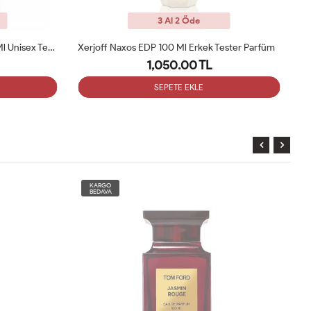
3 Al 2 Öde
Initio Oud For Greatness EDP 90 Ml Unisex Tester Parfüm
Xerjoff Naxos EDP 100 Ml Erkek Tester Parfüm
1,050.00 TL
SEPETE EKLE
KARGO
BEDAVA