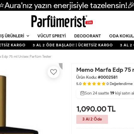
⭐Aura’nız yazın enerjisiyle tazelensin!
VÜCUT SPREYI
DEODORANT
ODA KOKUL
IŞ ÜRÜNLERI
TSİZ KARGO
3 AL 2 ÖDE BAŞLADI! | ÜCRETSİZ KARGO
3 AL 2 Ö
Edp 75 ml Unisex Parfüm Tester
Memo Marfa Edp 75 m
Ürün Kodu:
#0002581
5.0
0
Değerlendirme
Son 24 saatte
27
49
19
kişi satın a
1,090.00
TL
3 Al 2 Öde