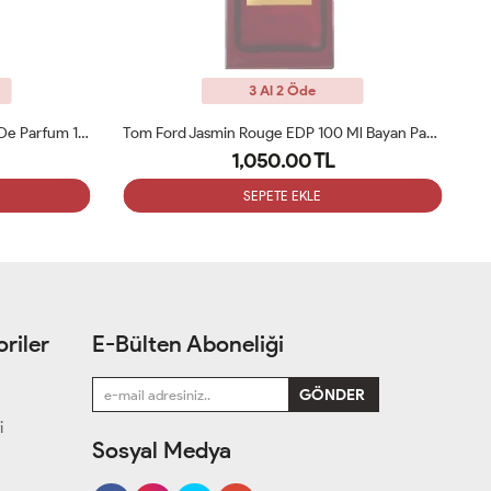
3 Al 2 Öde
Tom Ford Eau De Soleil Blanc Eau De Parfum 100ml Tester
Tom Ford Jasmin Rouge EDP 100 Ml Bayan Parfüm Tester
1,050.00 TL
SEPETE EKLE
riler
E-Bülten Aboneliği
i
Sosyal Medya