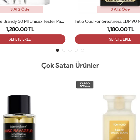
3 Al 2 Öde
3 Al 2 Öde
By Kilian Apple Brandy 50 Ml Unisex Tester Parfüm
1,280.00 TL
1,180.00 TL
SEPETE EKLE
SEPETE EKLE
Çok Satan Ürünler
KARGO
BEDAVA