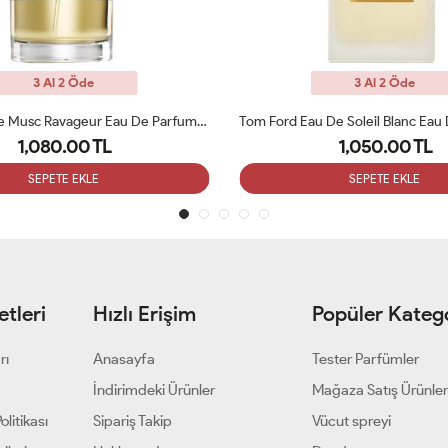
3 Al 2 Öde
3 Al 2 Öde
Frederic Malle Musc Ravageur Eau De Parfum 100 Ml Tester
1,080.00 TL
1,050.00 TL
SEPETE EKLE
SEPETE EKLE
tleri
Hızlı Erişim
Popüler Katego
rı
Anasayfa
Tester Parfümler
i
İndirimdeki Ürünler
Mağaza Satış Ürünler
olitikası
Sipariş Takip
Vücut spreyi