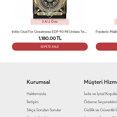
3 Al 2 Öde
Tiziana Terenzi Kirke 100 Ml EDP Unisex Tester Parfum
Initio Oud For Greatness EDP 90 Ml Unisex Tester Parfüm
1,180.00 TL
SEPETE EKLE
Kurumsal
Müşteri Hizme
Hakkımızda
İade ve İptal Koşulla
İletişim
Ödeme Seçenekler
Sıkça Sorulan Sorular
Gizlilik ve Güvenlik P