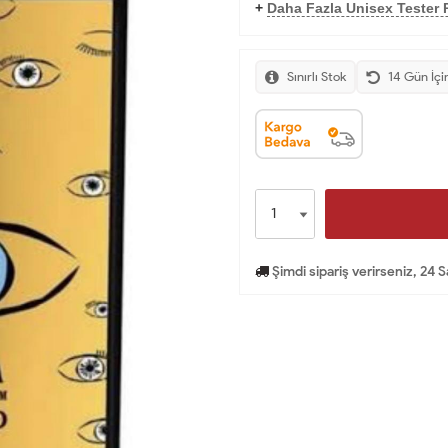
+
Daha Fazla Unisex Tester 
Sınırlı Stok
14 Gün İçi
Şimdi sipariş verirseniz, 24 