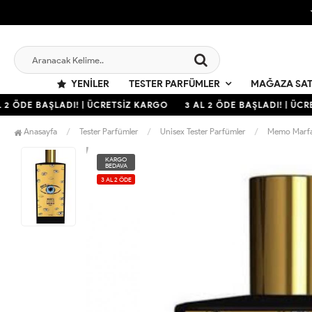
YENILER
TESTER PARFÜMLER
MAĞAZA SAT
2 ÖDE BAŞLADI! | ÜCRETSİZ KARGO
3 AL 2 ÖDE BAŞLADI! | ÜCRE
Anasayfa
Tester Parfümler
Unisex Tester Parfümler
Memo Marfa 
KARGO
BEDAVA
3 AL 2 ÖDE